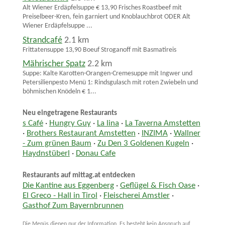
Alt Wiener Erdäpfelsuppe € 13,90 Frisches Roastbeef mit
Preiselbeer-Kren, fein garniert und Knoblauchbrot ODER Alt
Wiener Erdäpfelsuppe ...
Strandcafé
2.1 km
Frittatensuppe 13,90 Boeuf Stroganoff mit Basmatireis
Mährischer Spatz
2.2 km
Suppe: Kalte Karotten-Orangen-Cremesuppe mit Ingwer und
Petersilienpesto Menü 1: Rindsgulasch mit roten Zwiebeln und
böhmischen Knödeln € 1...
Neu eingetragene Restaurants
s Café
·
Hungry Guy
·
La lina
·
La Taverna Amstetten
·
Brothers Restaurant Amstetten
·
INZIMA
·
Wallner
- Zum grünen Baum
·
Zu Den 3 Goldenen Kugeln
·
Haydnstüberl
·
Donau Cafe
Restaurants auf mittag.at entdecken
Die Kantine aus Eggenberg
·
Geflügel & Fisch Oase
·
El Greco - Hall in Tirol
·
Fleischerei Amstler
·
Gasthof Zum Bayernbrunnen
Die Menüs dienen nur der Information. Es besteht kein Anspruch auf