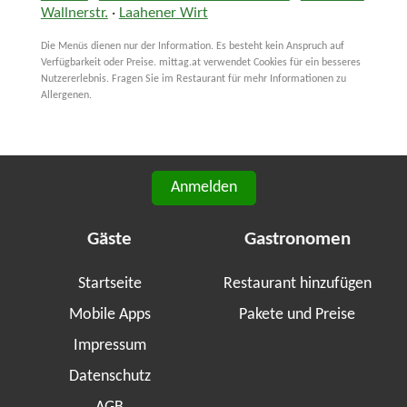
Wallnerstr.
·
Laahener Wirt
Die Menüs dienen nur der Information. Es besteht kein Anspruch auf
Verfügbarkeit oder Preise. mittag.at verwendet Cookies für ein besseres
Nutzererlebnis. Fragen Sie im Restaurant für mehr Informationen zu
Allergenen.
Anmelden
Gäste
Gastronomen
Startseite
Restaurant hinzufügen
Mobile Apps
Pakete und Preise
Impressum
Datenschutz