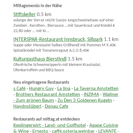
Mittagsmenüs in der Nähe
Stiftskeller
0.5 km
solange der Vorrat reicht Ganze Jungschweinehaxe auf einer
Zwiebel-, Karotten-, Biersauce …mit Sauerkraut und Knödel €
22,80 oder … mit Kr...
INTERSPAR-Restaurant Innsbruck, Sillpark
1.1 km
Suppe oder Menüsalat halbes Grillhendl mit Pommes M 9,40€
Spinatknödel mit Tomatenragout A,C,G 8,40€
Kulturgasthaus Bierstindl
1.5 km
Ofenfrische Schweinsripperln mit kleinem Krautsalat,
Ofenkartoffeln und BBQ-Sauce
Neu eingetragene Restaurants
s Café
·
Hungry Guy
·
La lina
·
La Taverna Amstetten
·
Brothers Restaurant Amstetten
·
INZIMA
·
Wallner
- Zum grünen Baum
·
Zu Den 3 Goldenen Kugeln
·
Haydnstüberl
·
Donau Cafe
Restaurants auf mittag.at entdecken
Keplingerwirt - Land- und Golfhotel
·
Agape Cuisine
& Wine
·
Ernesto - caffè.osteria.weinbar
·
LEVANTE -