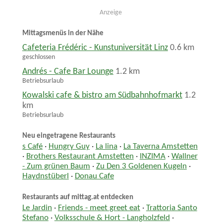
Anzeige
Mittagsmenüs in der Nähe
Cafeteria Frédéric - Kunstuniversität Linz
0.6 km
geschlossen
Andrés - Cafe Bar Lounge
1.2 km
Betriebsurlaub
Kowalski cafe & bistro am Südbahnhofmarkt
1.2
km
Betriebsurlaub
Neu eingetragene Restaurants
s Café
·
Hungry Guy
·
La lina
·
La Taverna Amstetten
·
Brothers Restaurant Amstetten
·
INZIMA
·
Wallner
- Zum grünen Baum
·
Zu Den 3 Goldenen Kugeln
·
Haydnstüberl
·
Donau Cafe
Restaurants auf mittag.at entdecken
Le Jardin
·
Friends - meet greet eat
·
Trattoria Santo
Stefano
·
Volksschule & Hort - Langholzfeld
·