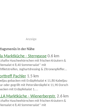
Anzeige
ttagsmenüs in der Nähe
lla Marktküche - Sterngasse
0.6 km
zhafte Hascheehörnchen mit frischen Kräutern &
kensalat € 8,40 Sommersalat* mit
chfiletstreifen, Joghurtdressing & Zitronenpfeffer...
orttreff Pachler
1.5 km
eljau gebacken mit Erdäpfelsalat € 11,80 Kabeljau
ur oder gegrillt mit Petersilerdäpfel € 11,90 Dorsch
acken mit Erdäpfelsalat 1....
LLA Marktküche - Wienerbergstr.
2.6 km
zhafte Hascheehörnchen mit frischen Kräutern &
kensalat € 8,40 Sommersalat* mit