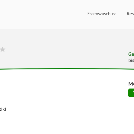
Essenszuschuss
Res
Ge
bi
Me
iki