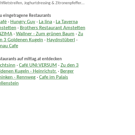
chfiletstreifen, Joghurtdressing & Zitronenpfeffer...
u eingetragene Restaurants
Café
·
Hungry Guy
·
La lina
·
La Taverna
stetten
·
Brothers Restaurant Amstetten
NZIMA
·
Wallner - Zum grünen Baum
·
Zu
n 3 Goldenen Kugeln
·
Haydnstüberl
·
nau Cafe
taurants auf mittag.at entdecken
ichtsinn
·
Café UNI:VERSUM
·
Zu den 3
ldenen Kugeln - Heinrichstr.
·
Berger
hinken - Rennweg
·
Cafe im Palais
llenstein