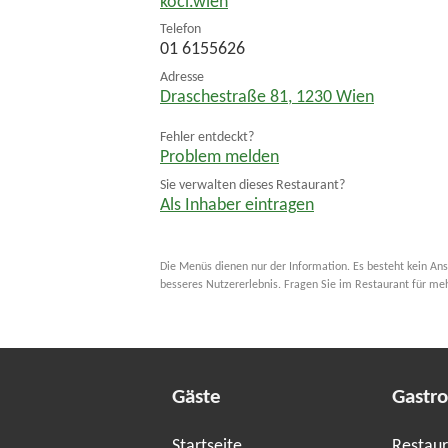
koci.wien
Telefon
01 6155626
Adresse
Draschestraße 81
,
1230
Wien
Fehler entdeckt?
Problem melden
Sie verwalten dieses Restaurant?
Als Inhaber eintragen
Die Menüs dienen nur der Information. Es besteht kein Ans
besseres Nutzererlebnis. Fragen Sie im Restaurant für me
Gäste
Gastr
Startseite
Restaur