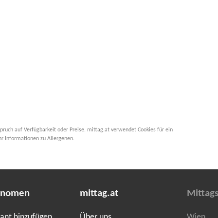
pruch auf Verfügbarkeit oder Preise. mittag.at verwendet Cookies für ein
hr Informationen zu Allergenen.
onomen
mittag.at
Mittag
ant hinzufügen
Über uns
Wien