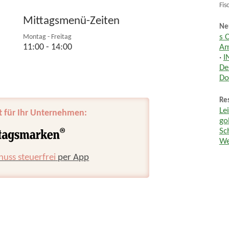
Fis
Mittagsmenü-Zeiten
Ne
Montag - Freitag
s 
11:00 - 14:00
Am
·
I
De
Do
Res
Le
t für Ihr Unternehmen:
go
Sc
We
huss steuerfrei
per App