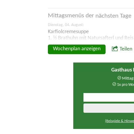
Mittagsmenüs der
nächsten Tage
Dienstag, 04. August:
Karfiolcremesuppe
1. ½ Brathuhn mit Natursafterl und Reis
Wochenplan anzeigen
Teilen
Gasthaus 
Mittags
1x pro Wo
(Beispiele & Hinwe