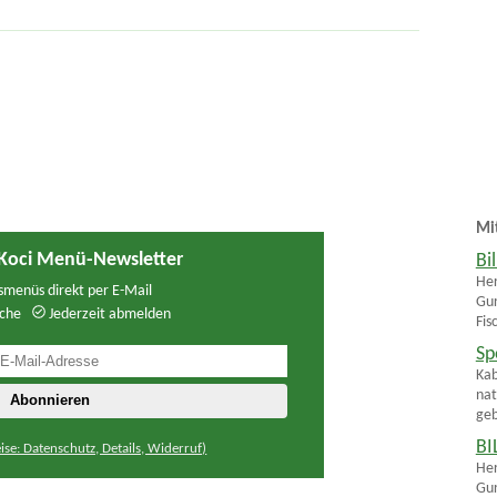
Mi
Koci Menü-Newsletter
Bi
Her
menüs direkt per E-Mail
Gur
che
Jederzeit abmelden
Fis
Sp
Kab
nat
geb
BI
ise: Datenschutz, Details, Widerruf)
Her
Gur