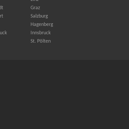
dt
Graz
rt
Salzburg
Hagenberg
uck
Innsbruck
St. Pölten