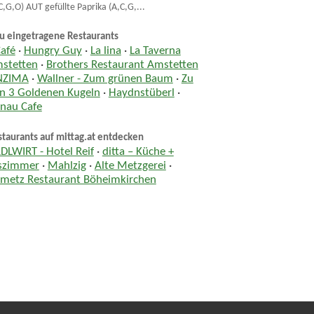
C,G,O) AUT gefüllte Paprika (A,C,G,...
u eingetragene Restaurants
Café
·
Hungry Guy
·
La lina
·
La Taverna
stetten
·
Brothers Restaurant Amstetten
NZIMA
·
Wallner - Zum grünen Baum
·
Zu
n 3 Goldenen Kugeln
·
Haydnstüberl
·
nau Cafe
taurants auf mittag.at entdecken
DLWIRT - Hotel Reif
·
ditta – Küche +
szimmer
·
Mahlzig
·
Alte Metzgerei
·
metz Restaurant Böheimkirchen