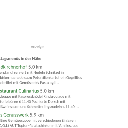
Anzeige
ttagsmenüs in der Nähe
ldkirchnerhof
5.0 km
erpfandl serviert mit Nudeln Schnitzel in
biskernpanade dazu Petersilienkartoffeln Gegrilltes
derfilet mit Gemüseebly Pasta agli...
staurant Culinarius
5.0 km
dsuppe mit Kaspressknödel Rindsroulade mit
toffelpüree € 11,40 Pochierte Dorsch mit
ßweinsauce und Schmetterlingsnudeln € 11,40 ...
s Genusswerk
5.9 km
ftige Gemüsesuppe mit verschiedenen Einlagen
C,G,L) AUT Topfen-Palatschinken mit Vanillesauce