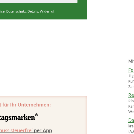
ise: Datenschutz, Details, Widerruf)
Mi
Fe
Jäg
Kür
Zan
Re
Rin
t für Ihr Unternehmen:
Kar
Wei
Da
krä
huss steuerfrei
per App
(A,