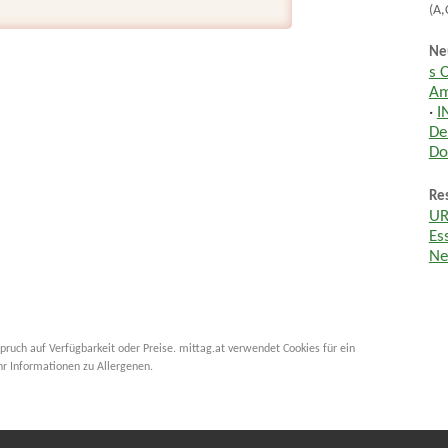
(A,
Ne
s 
Am
·
I
De
Do
Res
UR
Es
Ne
pruch auf Verfügbarkeit oder Preise. mittag.at verwendet Cookies für ein
hr Informationen zu Allergenen.