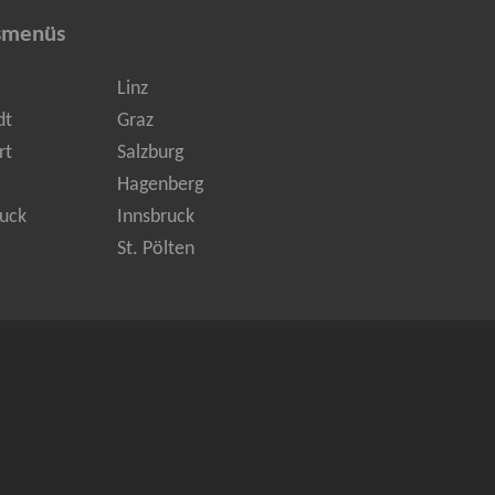
smenüs
Linz
dt
Graz
rt
Salzburg
Hagenberg
uck
Innsbruck
St. Pölten