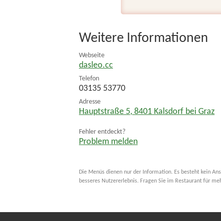
Weitere Informationen
Webseite
dasleo.cc
Telefon
03135 53770
Adresse
Hauptstraße 5
,
8401
Kalsdorf bei Graz
Fehler entdeckt?
Problem melden
Die Menüs dienen nur der Information. Es besteht kein Ans
besseres Nutzererlebnis. Fragen Sie im Restaurant für me