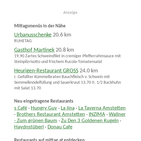
Anzeige
Mittagsmenüs in der Nähe
Urbanusschenke
20.6 km
RUHETAG
Gasthof Martinek
20.8 km
19,90 Zartes Schweinsfilet in cremiger Pfefferrahmsauce mit
Steinpilzrisotto und frischem Rucola-Tomatensalat
Heurigen-Restaurant GROSS
24.0 km
I. Gefüllter Kümmelbraten Bauchfleisch v. Schwein mit
Semmelknödelfüllung und Sauerkraut 13.70 II. 1/2 Backhuhn
mit Salat 13.70
Neu eingetragene Restaurants
s Café
·
Hungry Guy
·
La lina
·
La Taverna Amstetten
·
Brothers Restaurant Amstetten
·
INZIMA
·
Wallner
- Zum grünen Baum
·
Zu Den 3 Goldenen Kugeln
·
Haydnstüberl
·
Donau Cafe
Restaurants auf mittag.at entdecken