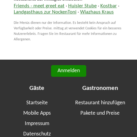
Friends - meet greet eat
·
Huisler Stube
·
Kostbar
·
Landgasthaus zur NockenToni
·
Wiazhaus Kraus
Die Menüs dienen nur der Information. Es besteht kein Anspruch auf
Verfügbarkeit oder Preise. mittag.at verwendet Cookies für ein besseres
Nutzererlebnis. Fragen Sie im Restaurant für mehr Informationen zu
Allergenen.
Anmelden
Gäste
Gastronomen
Startseite
Restaurant hinzufügen
Mobile Apps
Pakete und Preise
Impressum
Datenschutz