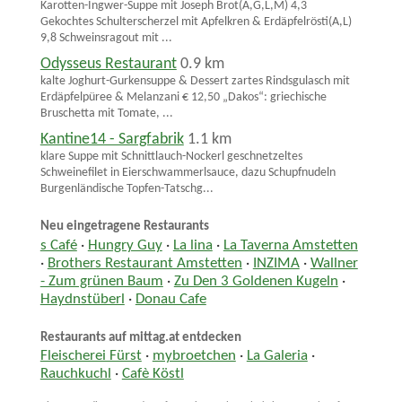
Karotten-Ingwer-Suppe mit Joseph Brot(A,G,L,M) 4,3
Gekochtes Schulterscherzel mit Apfelkren & Erdäpfelrösti(A,L)
9,8 Schweinsragout mit ...
Odysseus Restaurant
0.9 km
kalte Joghurt-Gurkensuppe & Dessert zartes Rindsgulasch mit
Erdäpfelpüree & Melanzani € 12,50 „Dakos“: griechische
Bruschetta mit Tomate, ...
Kantine14 - Sargfabrik
1.1 km
klare Suppe mit Schnittlauch-Nockerl geschnetzeltes
Schweinefilet in Eierschwammerlsauce, dazu Schupfnudeln
Burgenländische Topfen-Tatschg...
Neu eingetragene Restaurants
s Café
·
Hungry Guy
·
La lina
·
La Taverna Amstetten
·
Brothers Restaurant Amstetten
·
INZIMA
·
Wallner
- Zum grünen Baum
·
Zu Den 3 Goldenen Kugeln
·
Haydnstüberl
·
Donau Cafe
Restaurants auf mittag.at entdecken
Fleischerei Fürst
·
mybroetchen
·
La Galeria
·
Rauchkuchl
·
Cafè Köstl