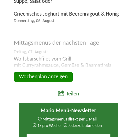
Suppe, Salat oder
Griechisches Joghurt mit Beerenragout & Honig
Donnerstag, 06. August
Mittagsmenüs der
nächsten Tage
Freitag, 07. August:
Wolfsbarschfilet vom Grill
mit Curryrahmsauce, Gemüse & Basmatireis
Wochenplan anzeigen
Teilen
Mario Menü-Newsletter
Mittagsmenüs direkt per E-Mail
1x pro Woche
Jederzeit abmelden