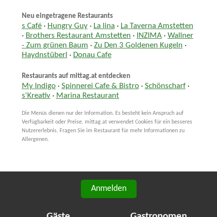
Neu eingetragene Restaurants
s Café
·
Hungry Guy
·
La lina
·
La Taverna Amstetten
·
Brothers Restaurant Amstetten
·
INZIMA
·
Wallner
- Zum grünen Baum
·
Zu Den 3 Goldenen Kugeln
·
Haydnstüberl
·
Donau Cafe
Restaurants auf mittag.at entdecken
My Indigo
·
Spinnerei Cafe & Bistro
·
Schönscharf
·
s'Kreativ
·
Marina Restaurant
Die Menüs dienen nur der Information. Es besteht kein Anspruch auf
Verfügbarkeit oder Preise. mittag.at verwendet Cookies für ein besseres
Nutzererlebnis. Fragen Sie im Restaurant für mehr Informationen zu
Allergenen.
Anmelden
Gäste
Gastronomen