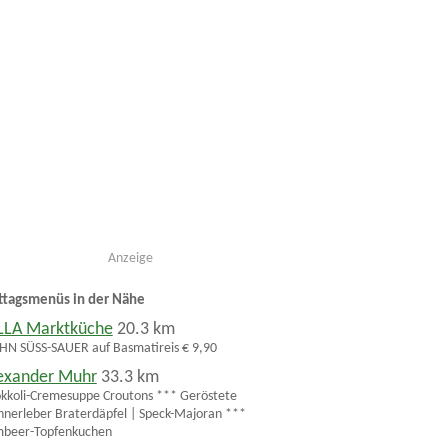
Anzeige
ttagsmenüs in der Nähe
LLA Marktküche
20.3 km
N SÜSS-SAUER auf Basmatireis € 9,90
exander Muhr
33.3 km
kkoli-Cremesuppe Croutons *** Geröstete
nerleber Braterdäpfel | Speck-Majoran ***
mbeer-Topfenkuchen