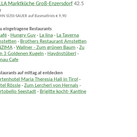
LLA Marktküche Groß-Enzersdorf
42.5
m
N SÜSS-SAUER auf Basmatireis € 9,90
u eingetragene Restaurants
Café
·
Hungry Guy
·
La lina
·
La Taverna
stetten
·
Brothers Restaurant Amstetten
NZIMA
·
Wallner - Zum grünen Baum
·
Zu
n 3 Goldenen Kugeln
·
Haydnstüberl
·
nau Cafe
taurants auf mittag.at entdecken
rtenhotel Maria Theresia Hall in Tirol
·
tel Rössle
·
Zum Lercherl von Hernals
·
rtobello Seestadt
·
Brigitte kocht- Kantine