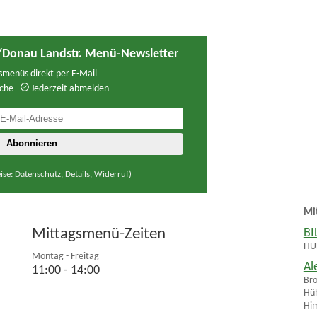
g/Donau Landstr. Menü-Newsletter
menüs direkt per E-Mail
che
Jederzeit abmelden
ise: Datenschutz, Details, Widerruf)
Mi
Mittagsmenü-Zeiten
BI
HUH
Montag - Freitag
Al
11:00 - 14:00
Bro
Hüh
Hi