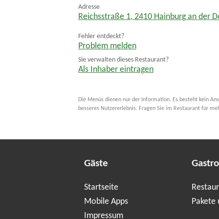
Adresse
Reichsstraße 1
,
2410
Hainburg an der 
Fehler entdeckt?
Problem melden
Sie verwalten dieses Restaurant?
Als Inhaber eintragen
Die Menüs dienen nur der Information. Es besteht kein Ans
besseres Nutzererlebnis. Fragen Sie im Restaurant für me
Gäste
Gastr
Startseite
Restaur
Mobile Apps
Pakete 
Impressum