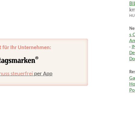
BI
k
HUH
Ne
s 
Am
·
I
t für Ihr Unternehmen:
De
Do
Res
huss steuerfrei
per App
Ga
Ho
Po