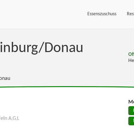
Essenszuschuss
Res
Hainburg/Donau
Of
He
Donau
Me
eln A,G,L