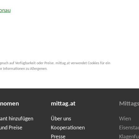
Donau
pruch auf Verfügbarkeit oder Preise. mittag.at verwendet Cookies für ein
hr Informationen zu Allergenen.
onomen
mittag.at
Mittag
ant hinzufügen
Über uns
Wien
und Preise
Kooperationen
Eisensta
Presse
Klagenfu