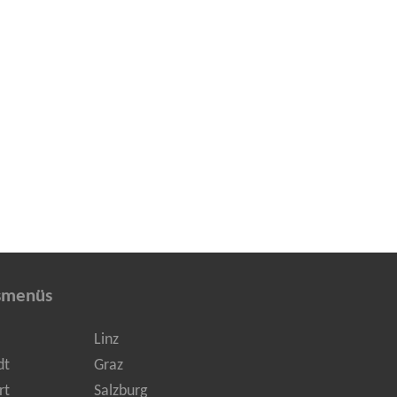
smenüs
Linz
dt
Graz
rt
Salzburg