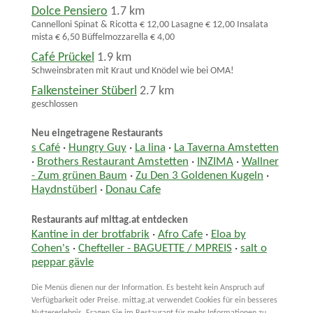
Dolce Pensiero
1.7 km
Cannelloni Spinat & Ricotta € 12,00 Lasagne € 12,00 Insalata
mista € 6,50 Büffelmozzarella € 4,00
Café Prückel
1.9 km
Schweinsbraten mit Kraut und Knödel wie bei OMA!
Falkensteiner Stüberl
2.7 km
geschlossen
Neu eingetragene Restaurants
s Café
·
Hungry Guy
·
La lina
·
La Taverna Amstetten
·
Brothers Restaurant Amstetten
·
INZIMA
·
Wallner
- Zum grünen Baum
·
Zu Den 3 Goldenen Kugeln
·
Haydnstüberl
·
Donau Cafe
Restaurants auf mittag.at entdecken
Kantine in der brotfabrik
·
Afro Cafe
·
Eloa by
Cohen's
·
Chefteller - BAGUETTE / MPREIS
·
salt o
peppar gävle
Die Menüs dienen nur der Information. Es besteht kein Anspruch auf
Verfügbarkeit oder Preise. mittag.at verwendet Cookies für ein besseres
Nutzererlebnis. Fragen Sie im Restaurant für mehr Informationen zu