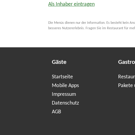
Als Inhaber eintragen
Die Menüs dienen nur der Information. Es besteht kein Ans
besseres Nutzererlebnis. Fragen Sie im Restaurant für me
Gäste
Gastr
Startseite
Restaur
Mobile Apps
Pakete 
Impressum
Datenschutz
AGB