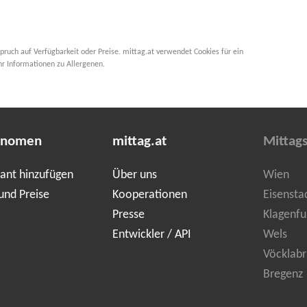
pruch auf Verfügbarkeit oder Preise. mittag.at verwendet Cookies für ein
hr Informationen zu Allergenen.
onomen
mittag.at
Mittag
ant hinzufügen
Über uns
Wien
und Preise
Kooperationen
Eisensta
Presse
Klagenfu
Entwickler / API
Wels
Vöcklabr
Bregenz