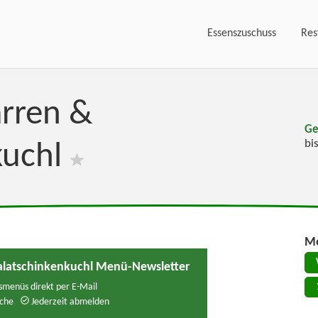
Essenszuschuss
Res
rren &
Ge
bi
kuchl
Me
alatschinkenkuchl Menü-Newsletter
menüs direkt per E-Mail
che
Jederzeit abmelden