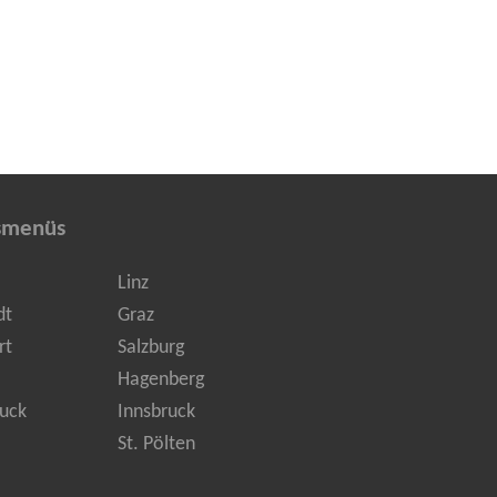
smenüs
Linz
dt
Graz
rt
Salzburg
Hagenberg
uck
Innsbruck
St. Pölten