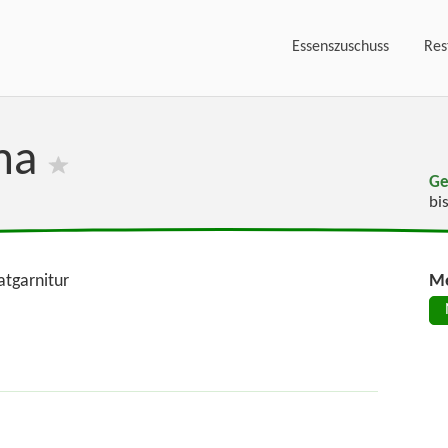
Essenszuschuss
Res
ma
Ge
bi
atgarnitur
Me