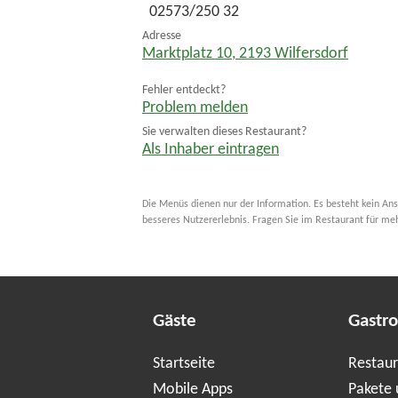
02573/250 32
Adresse
Marktplatz 10
,
2193
Wilfersdorf
Fehler entdeckt?
Problem melden
Sie verwalten dieses Restaurant?
Als Inhaber eintragen
Die Menüs dienen nur der Information. Es besteht kein Ans
besseres Nutzererlebnis. Fragen Sie im Restaurant für me
Gäste
Gastr
Startseite
Restaur
Mobile Apps
Pakete 