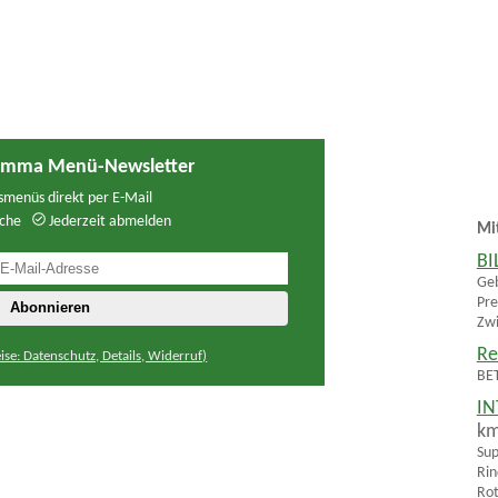
Mamma Menü-Newsletter
menüs direkt per E-Mail
che
Jederzeit abmelden
Mi
BI
Geb
Pre
Zwi
Re
ise: Datenschutz, Details, Widerruf)
BET
IN
k
Sup
Rin
Rot