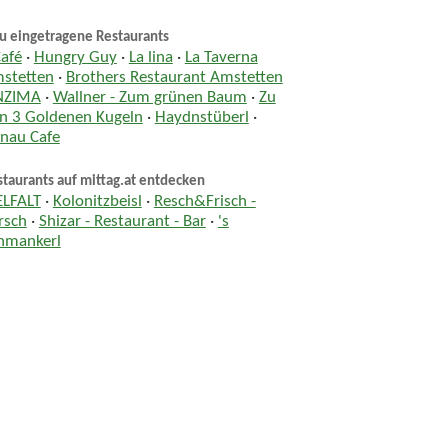
u eingetragene Restaurants
Café
·
Hungry Guy
·
La lina
·
La Taverna
stetten
·
Brothers Restaurant Amstetten
NZIMA
·
Wallner - Zum grünen Baum
·
Zu
n 3 Goldenen Kugeln
·
Haydnstüberl
·
nau Cafe
taurants auf mittag.at entdecken
ELFALT
·
Kolonitzbeisl
·
Resch&Frisch -
rsch
·
Shizar - Restaurant - Bar
·
's
hmankerl