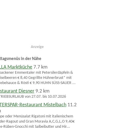
Anzeige
ttagsmenüs in der Nähe
LLA Marktküche
7.7 km
ackener Emmentaler mit Petersilerdäpfeln &
iselbeeren € 8,40 Gegrillte Hühnerbrust* mit
ebelsauce & Rösti € 9,90 HUHN SÜSS-SAUER ...
staurant Diesner
9.2 km
RIEBSURLAUB von 27.07. bis 10.07.2026
TERSPAR-Restaurant Mistelbach
11.2
m
pe oder Menüsalat Rigatoni mit italienischem
der-Ragout und Gran Moravia A,C,G,L,O 9,40€
e-Rüben-Gnocchi mit Salbeibutter und Hir...