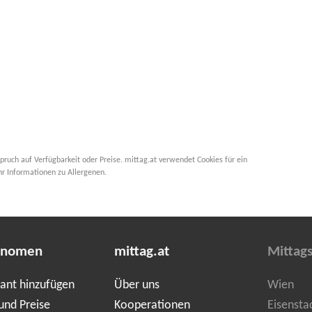
pruch auf Verfügbarkeit oder Preise. mittag.at verwendet Cookies für ein
hr Informationen zu Allergenen.
onomen
mittag.at
Mittag
ant hinzufügen
Über uns
Wien
und Preise
Kooperationen
Eisensta