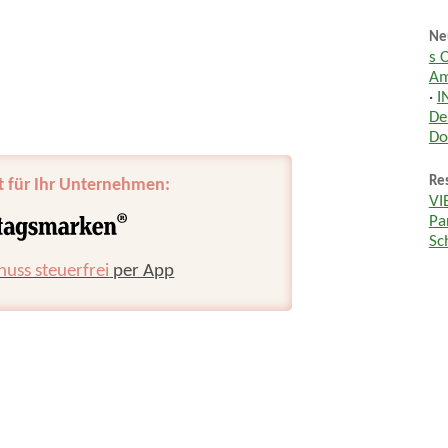
Ne
s 
Am
·
I
De
Do
Res
t für Ihr Unternehmen:
VI
Pa
Sc
huss steuerfrei
per App