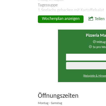
Tagessuppe
1.Seelachs gebacken mit Kartoffelsalat
Wochenplan anzeigen
Teilen
Pizzeria 
Mittags
1x pro Wo
(Beispiele & Hinwe
Öffnungszeiten
Montag - Samstag