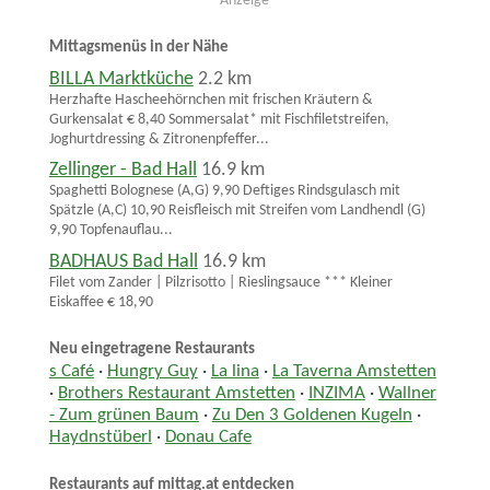
Anzeige
Mittagsmenüs in der Nähe
BILLA Marktküche
2.2 km
Herzhafte Hascheehörnchen mit frischen Kräutern &
Gurkensalat € 8,40 Sommersalat* mit Fischfiletstreifen,
Joghurtdressing & Zitronenpfeffer...
Zellinger - Bad Hall
16.9 km
Spaghetti Bolognese (A,G) 9,90 Deftiges Rindsgulasch mit
Spätzle (A,C) 10,90 Reisfleisch mit Streifen vom Landhendl (G)
9,90 Topfenauflau...
BADHAUS Bad Hall
16.9 km
Filet vom Zander | Pilzrisotto | Rieslingsauce *** Kleiner
Eiskaffee € 18,90
Neu eingetragene Restaurants
s Café
·
Hungry Guy
·
La lina
·
La Taverna Amstetten
·
Brothers Restaurant Amstetten
·
INZIMA
·
Wallner
- Zum grünen Baum
·
Zu Den 3 Goldenen Kugeln
·
Haydnstüberl
·
Donau Cafe
Restaurants auf mittag.at entdecken