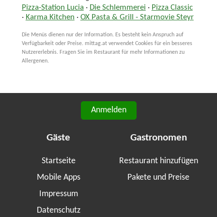
Pizza-Station Lucia
·
Die Schlemmerei
·
Pizza Classic
·
Karma Kitchen
·
OX Pasta & Grill - Starmovie Steyr
Die Menüs dienen nur der Information. Es besteht kein Anspruch auf
Verfügbarkeit oder Preise. mittag.at verwendet Cookies für ein besseres
Nutzererlebnis. Fragen Sie im Restaurant für mehr Informationen zu
Allergenen.
Anmelden
Gäste
Gastronomen
Startseite
Restaurant hinzufügen
Mobile Apps
Pakete und Preise
Impressum
Datenschutz