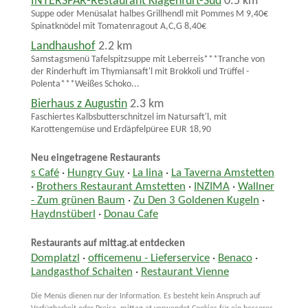
INTERSPAR-Restaurant Klagenfurt-Süd
0.5 km
Suppe oder Menüsalat halbes Grillhendl mit Pommes M 9,40€
Spinatknödel mit Tomatenragout A,C,G 8,40€
Landhaushof
2.2 km
Samstagsmenü Tafelspitzsuppe mit Leberreis***Tranche von
der Rinderhuft im Thymiansaft'l mit Brokkoli und Trüffel -
Polenta***Weißes Schoko...
Bierhaus z Augustin
2.3 km
Faschiertes Kalbsbutterschnitzel im Natursaft'l, mit
Karottengemüse und Erdäpfelpüree EUR 18,90
Neu eingetragene Restaurants
s Café
·
Hungry Guy
·
La lina
·
La Taverna Amstetten
·
Brothers Restaurant Amstetten
·
INZIMA
·
Wallner
- Zum grünen Baum
·
Zu Den 3 Goldenen Kugeln
·
Haydnstüberl
·
Donau Cafe
Restaurants auf mittag.at entdecken
Domplatzl
·
officemenu - Lieferservice
·
Benaco
·
Landgasthof Schaiten
·
Restaurant Vienne
Die Menüs dienen nur der Information. Es besteht kein Anspruch auf