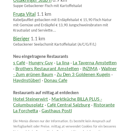
Ottakringer Stub'n
0.9 km
Suppe Gebackener Fisch mit Kartoffelsalat
Fruga Vital
1.1 km
Kabeljaufilet gebacken mit Erdäpfelsalat € 15,90 Fisch Natur
mit Gemüse und Erdäpfel € 13,90 Jungschweinsbraten mit
Krautsalat und Serviette...
Bieriger
1.1 km
Gebackener Seelachsmit Kartoffelsalat (A/C/G/F/L)
Neu eingetragene Restaurants
s Café
·
Hungry Guy
·
La lina
·
La Taverna Amstetten
·
Brothers Restaurant Amstetten
·
INZIMA
·
Wallner
- Zum grünen Baum
·
Zu Den 3 Goldenen Kugeln
·
Haydnstüberl
·
Donau Cafe
Restaurants auf mittag.at entdecken
Hotel Steinerwirt
·
Marktküche BILLA PLUS -
Columbusplatz
·
Café Central Salzburg
·
Ristorante
La Forchetta
·
Gasthaus Postl
Die Menüs dienen nur der Information. Es besteht kein Anspruch auf
Verfügbarkeit oder Preise. mittag.at verwendet Cookies für ein besseres