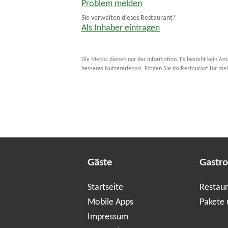
Problem melden
Sie verwalten dieses Restaurant?
Als Inhaber eintragen
Die Menüs dienen nur der Information. Es besteht kein Ans
besseres Nutzererlebnis. Fragen Sie im Restaurant für me
Gäste
Gastr
Startseite
Restaur
Mobile Apps
Pakete 
Impressum