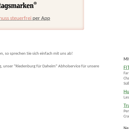
huss steuerfrei
per App
en, so sprechen Sie sich einfach mit uns ab!
Mi
ng, unser "Riedenburg für Daheim" Abholservice für unsere
FI
Far
Cha
Süß
Hu
Las
Tr
Pen
Cra
Ne