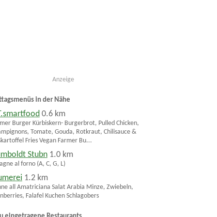
Anzeige
ttagsmenüs in der Nähe
T.smartfood
0.6 km
mer Burger Kürbiskern- Burgerbrot, Pulled Chicken,
mpignons, Tomate, Gouda, Rotkraut, Chilisauce &
kartoffel Fries Vegan Farmer Bu...
mboldt Stubn
1.0 km
agne al forno (A, C, G, L)
umerei
1.2 km
ne all Amatriciana Salat Arabia Minze, Zwiebeln,
nberries, Falafel Kuchen Schlagobers
u eingetragene Restaurants