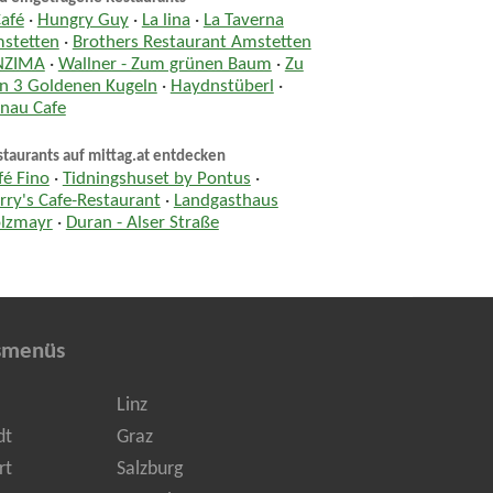
Café
·
Hungry Guy
·
La lina
·
La Taverna
stetten
·
Brothers Restaurant Amstetten
NZIMA
·
Wallner - Zum grünen Baum
·
Zu
n 3 Goldenen Kugeln
·
Haydnstüberl
·
nau Cafe
taurants auf mittag.at entdecken
fé Fino
·
Tidningshuset by Pontus
·
rry's Cafe-Restaurant
·
Landgasthaus
lzmayr
·
Duran - Alser Straße
smenüs
Linz
dt
Graz
rt
Salzburg