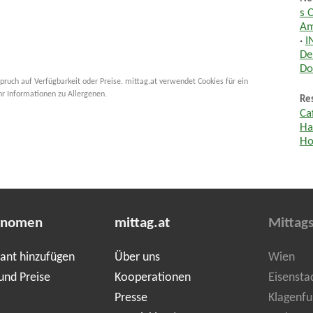
s 
Am
·
I
De
Do
pruch auf Verfügbarkeit oder Preise. mittag.at verwendet Cookies für ein
hr Informationen zu Allergenen.
Res
Ca
Ha
Ho
onomen
mittag.at
Mittag
ant hinzufügen
Über uns
Wien
und Preise
Kooperationen
Eisensta
Presse
Klagenfu