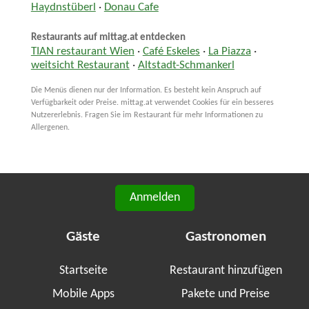
Haydnstüberl
·
Donau Cafe
Restaurants auf mittag.at entdecken
TIAN restaurant Wien
·
Café Eskeles
·
La Piazza
·
weitsicht Restaurant
·
Altstadt-Schmankerl
Die Menüs dienen nur der Information. Es besteht kein Anspruch auf
Verfügbarkeit oder Preise. mittag.at verwendet Cookies für ein besseres
Nutzererlebnis. Fragen Sie im Restaurant für mehr Informationen zu
Allergenen.
Anmelden
Gäste
Gastronomen
Startseite
Restaurant hinzufügen
Mobile Apps
Pakete und Preise