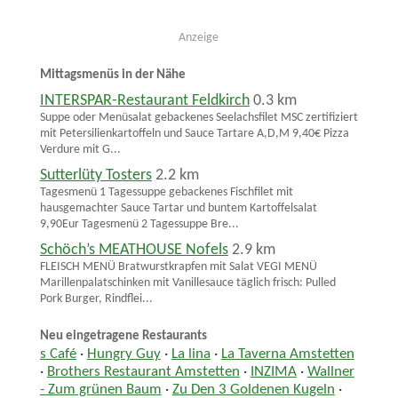
Anzeige
Mittagsmenüs in der Nähe
INTERSPAR-Restaurant Feldkirch
0.3 km
Suppe oder Menüsalat gebackenes Seelachsfilet MSC zertifiziert
mit Petersilienkartoffeln und Sauce Tartare A,D,M 9,40€ Pizza
Verdure mit G...
Sutterlüty Tosters
2.2 km
Tagesmenü 1 Tagessuppe gebackenes Fischfilet mit
hausgemachter Sauce Tartar und buntem Kartoffelsalat
9,90Eur Tagesmenü 2 Tagessuppe Bre...
Schöch’s MEATHOUSE Nofels
2.9 km
FLEISCH MENÜ Bratwurstkrapfen mit Salat VEGI MENÜ
Marillenpalatschinken mit Vanillesauce täglich frisch: Pulled
Pork Burger, Rindflei...
Neu eingetragene Restaurants
s Café
·
Hungry Guy
·
La lina
·
La Taverna Amstetten
·
Brothers Restaurant Amstetten
·
INZIMA
·
Wallner
- Zum grünen Baum
·
Zu Den 3 Goldenen Kugeln
·