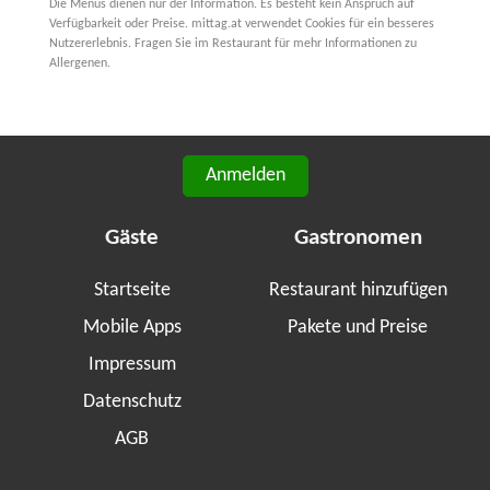
Die Menüs dienen nur der Information. Es besteht kein Anspruch auf
Verfügbarkeit oder Preise. mittag.at verwendet Cookies für ein besseres
Nutzererlebnis. Fragen Sie im Restaurant für mehr Informationen zu
Allergenen.
Anmelden
Gäste
Gastronomen
Startseite
Restaurant hinzufügen
Mobile Apps
Pakete und Preise
Impressum
Datenschutz
AGB