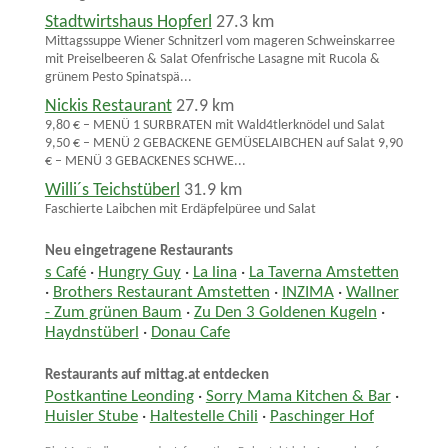
Stadtwirtshaus Hopferl
27.3 km
Mittagssuppe Wiener Schnitzerl vom mageren Schweinskarree
mit Preiselbeeren & Salat Ofenfrische Lasagne mit Rucola &
grünem Pesto Spinatspä...
Nickis Restaurant
27.9 km
9,80 € – MENÜ 1 SURBRATEN mit Wald4tlerknödel und Salat
9,50 € – MENÜ 2 GEBACKENE GEMÜSELAIBCHEN auf Salat 9,90
€ – MENÜ 3 GEBACKENES SCHWE...
Willi´s Teichstüberl
31.9 km
Faschierte Laibchen mit Erdäpfelpüree und Salat
Neu eingetragene Restaurants
s Café
·
Hungry Guy
·
La lina
·
La Taverna Amstetten
·
Brothers Restaurant Amstetten
·
INZIMA
·
Wallner
- Zum grünen Baum
·
Zu Den 3 Goldenen Kugeln
·
Haydnstüberl
·
Donau Cafe
Restaurants auf mittag.at entdecken
Postkantine Leonding
·
Sorry Mama Kitchen & Bar
·
Huisler Stube
·
Haltestelle Chili
·
Paschinger Hof