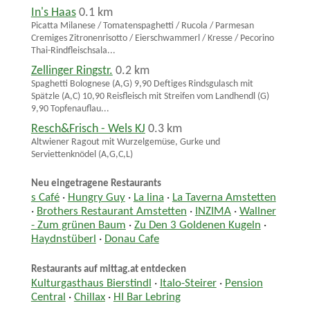
In's Haas
0.1 km
Picatta Milanese / Tomatenspaghetti / Rucola / Parmesan
Cremiges Zitronenrisotto / Eierschwammerl / Kresse / Pecorino
Thai-Rindfleischsala...
Zellinger Ringstr.
0.2 km
Spaghetti Bolognese (A,G) 9,90 Deftiges Rindsgulasch mit
Spätzle (A,C) 10,90 Reisfleisch mit Streifen vom Landhendl (G)
9,90 Topfenauflau...
Resch&Frisch - Wels KJ
0.3 km
Altwiener Ragout mit Wurzelgemüse, Gurke und
Serviettenknödel (A,G,C,L)
Neu eingetragene Restaurants
s Café
·
Hungry Guy
·
La lina
·
La Taverna Amstetten
·
Brothers Restaurant Amstetten
·
INZIMA
·
Wallner
- Zum grünen Baum
·
Zu Den 3 Goldenen Kugeln
·
Haydnstüberl
·
Donau Cafe
Restaurants auf mittag.at entdecken
Kulturgasthaus Bierstindl
·
Italo-Steirer
·
Pension
Central
·
Chillax
·
HI Bar Lebring