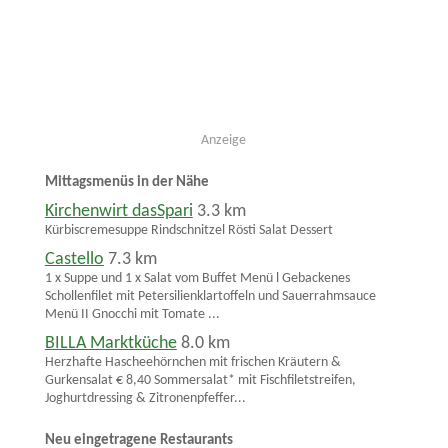
Anzeige
Mittagsmenüs in der Nähe
Kirchenwirt dasSpari
3.3 km
Kürbiscremesuppe Rindschnitzel Rösti Salat Dessert
Castello
7.3 km
1 x Suppe und 1 x Salat vom Buffet Menü l Gebackenes
Schollenfilet mit Petersilienklartoffeln und Sauerrahmsauce
Menü II Gnocchi mit Tomate ...
BILLA Marktküche
8.0 km
Herzhafte Hascheehörnchen mit frischen Kräutern &
Gurkensalat € 8,40 Sommersalat* mit Fischfiletstreifen,
Joghurtdressing & Zitronenpfeffer...
Neu eingetragene Restaurants