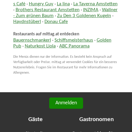
s Café
·
Hungry Guy
·
La lina
·
La Taverna Amstetten
·
Brothers Restaurant Amstetten
·
INZIMA
·
Wallner
- Zum grünen Baum
·
Zu Den 3 Goldenen Kugeln
·
Haydnstüberl
·
Donau Cafe
Restaurants auf mittag.at entdecken
Bauernschmankerl
·
Schiffsmeisterhaus
·
Golden
Pub
·
Naturkost Liola
·
ABC Panorama
Die Menüs dienen nur der Information. Es besteht kein Anspruch auf
Verfügbarkeit oder Preise. mittag.at verwendet Cookies für ein besseres
Nutzererlebnis. Fragen Sie im Restaurant für mehr Informationen zu
Allergenen.
Anmelden
Gäste
Gastronomen