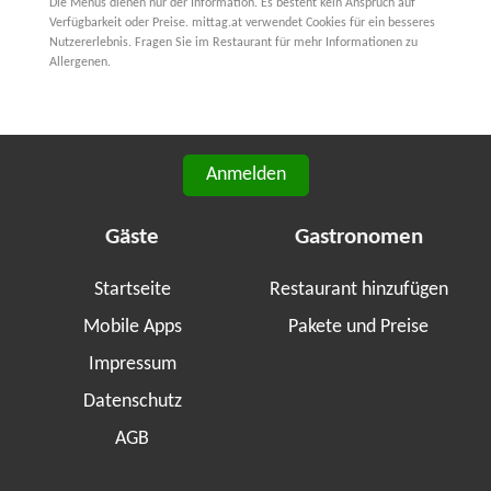
Die Menüs dienen nur der Information. Es besteht kein Anspruch auf
Verfügbarkeit oder Preise. mittag.at verwendet Cookies für ein besseres
Nutzererlebnis. Fragen Sie im Restaurant für mehr Informationen zu
Allergenen.
Anmelden
Gäste
Gastronomen
Startseite
Restaurant hinzufügen
Mobile Apps
Pakete und Preise
Impressum
Datenschutz
AGB