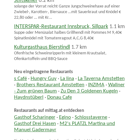
Stiftskeller
0.2 km
solange der Vorrat reicht Ganze Jungschweinehaxe auf einer
Zwiebel-, Karotten-, Biersauce …mit Sauerkraut und Knödel €
22,80 oder … mit Kr...
INTERSPAR-Restaurant Innsbruck, Sillpark
1.1 km
Suppe oder Menüsalat halbes Grillhendl mit Pommes M 9,40€
Spinatknödel mit Tomatenragout A,C,G 8,40€
Kulturgasthaus Bierstindl
1.7 km
Ofenfrische Schweinsripperln mit kleinem Krautsalat,
Ofenkartoffeln und BBQ-Sauce
Neu eingetragene Restaurants
s Café
·
Hungry Guy
·
La lina
·
La Taverna Amstetten
·
Brothers Restaurant Amstetten
·
INZIMA
·
Wallner
- Zum grünen Baum
·
Zu Den 3 Goldenen Kugeln
·
Haydnstüberl
·
Donau Cafe
Restaurants auf mittag.at entdecken
Gasthof Scharinger
·
Egino
·
Schlosstaverne
·
Gasthof Drei Hasen
·
M2's PLATZL Martina und
Manuel Gadermayr