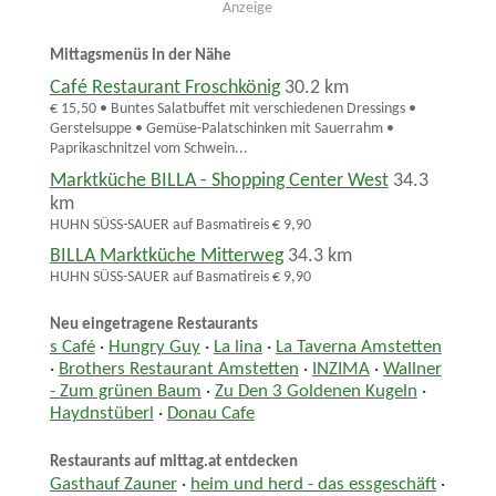
Anzeige
Mittagsmenüs in der Nähe
Café Restaurant Froschkönig
30.2 km
€ 15,50 • Buntes Salatbuffet mit verschiedenen Dressings •
Gerstelsuppe • Gemüse-Palatschinken mit Sauerrahm •
Paprikaschnitzel vom Schwein...
Marktküche BILLA - Shopping Center West
34.3
km
HUHN SÜSS-SAUER auf Basmatireis € 9,90
BILLA Marktküche Mitterweg
34.3 km
HUHN SÜSS-SAUER auf Basmatireis € 9,90
Neu eingetragene Restaurants
s Café
·
Hungry Guy
·
La lina
·
La Taverna Amstetten
·
Brothers Restaurant Amstetten
·
INZIMA
·
Wallner
- Zum grünen Baum
·
Zu Den 3 Goldenen Kugeln
·
Haydnstüberl
·
Donau Cafe
Restaurants auf mittag.at entdecken
Gasthauf Zauner
·
heim und herd - das essgeschäft
·