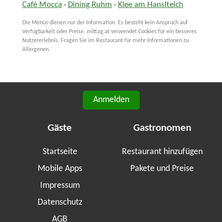
Café Mocca
·
Dining Ruhm
·
Klee am Hanslteich
Die Menüs dienen nur der Information. Es besteht kein Anspruch auf
Verfügbarkeit oder Preise. mittag.at verwendet Cookies für ein besseres
Nutzererlebnis. Fragen Sie im Restaurant für mehr Informationen zu
Allergenen.
Anmelden
Gäste
Gastronomen
Startseite
Restaurant hinzufügen
Mobile Apps
Pakete und Preise
Impressum
Datenschutz
AGB