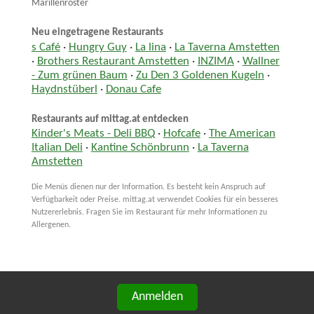
Marillenröster
Neu eingetragene Restaurants
s Café
·
Hungry Guy
·
La lina
·
La Taverna Amstetten
·
Brothers Restaurant Amstetten
·
INZIMA
·
Wallner
- Zum grünen Baum
·
Zu Den 3 Goldenen Kugeln
·
Haydnstüberl
·
Donau Cafe
Restaurants auf mittag.at entdecken
Kinder's Meats - Deli BBQ
·
Hofcafe
·
The American
Italian Deli
·
Kantine Schönbrunn
·
La Taverna
Amstetten
Die Menüs dienen nur der Information. Es besteht kein Anspruch auf
Verfügbarkeit oder Preise. mittag.at verwendet Cookies für ein besseres
Nutzererlebnis. Fragen Sie im Restaurant für mehr Informationen zu
Allergenen.
Anmelden