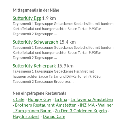
Mittagsmenüs in der Nähe
Sutterlüty Egg
1.9 km
Tagesmenü 1 Tagessuppe Gebackenes Seelachsfilet mit buntem
Kartoffelsalat und hausgemachter Sauce Tartar 9,90Eur
Tagesmenü 2 Tagessuppe ...
Sutterlüty Schwarzach
15.4 km
Tagesmenü 1 Tagessuppe Gebackenes Seelachsfilet mit buntem
Kartoffelsalat und hausgemachter Sauce Tartar 9,90Eur
Tagesmenü 2 Tagessuppe ...
Sutterlüty Kehlerpark
15.9 km
Tagesmenü 1 Tagessuppe Gebackenes Fischfilet mit
hausgemachter Sauce Tartar und Dill-Kartoffeln 9,90Eur
Tagesmenü 2 Tagessuppe Bregenzer...
Neu eingetragene Restaurants
s Café
·
Hungry Guy
·
La lina
·
La Taverna Amstetten
·
Brothers Restaurant Amstetten
·
INZIMA
·
Wallner
- Zum grünen Baum
·
Zu Den 3 Goldenen Kugeln
·
Haydnstüberl
·
Donau Cafe