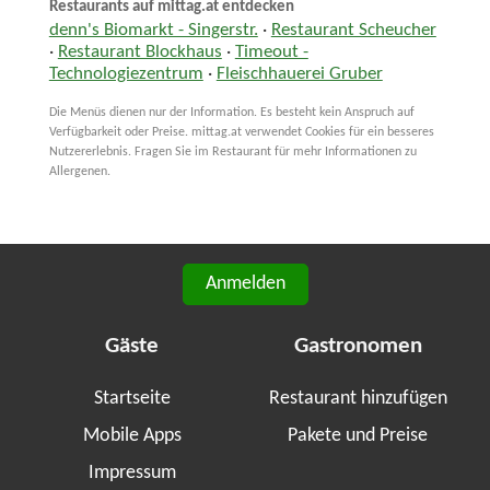
Restaurants auf mittag.at entdecken
denn's Biomarkt - Singerstr.
·
Restaurant Scheucher
·
Restaurant Blockhaus
·
Timeout -
Technologiezentrum
·
Fleischhauerei Gruber
Die Menüs dienen nur der Information. Es besteht kein Anspruch auf
Verfügbarkeit oder Preise. mittag.at verwendet Cookies für ein besseres
Nutzererlebnis. Fragen Sie im Restaurant für mehr Informationen zu
Allergenen.
Anmelden
Gäste
Gastronomen
Startseite
Restaurant hinzufügen
Mobile Apps
Pakete und Preise
Impressum