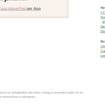
huss steuerfrei
per App
Ne
s 
Am
·
I
De
Do
Res
Un
Ga
Le
pruch auf Verfügbarkeit oder Preise. mittag.at verwendet Cookies für ein
hr Informationen zu Allergenen.