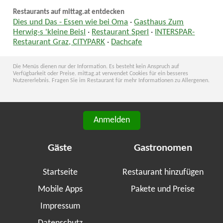
Restaurants auf mittag.at entdecken
Dies und Das - Essen wie bei Oma
·
Gasthaus Zum
Herwig-s 'kleine Beisl
·
Restaurant Sperl
·
INTERSPAR-
Restaurant Graz, CITYPARK
·
Dachcafe
Die Menüs dienen nur der Information. Es besteht kein Anspruch auf
Verfügbarkeit oder Preise. mittag.at verwendet Cookies für ein besseres
Nutzererlebnis. Fragen Sie im Restaurant für mehr Informationen zu Allergenen.
Anmelden
Gäste
Gastronomen
Startseite
Restaurant hinzufügen
Mobile Apps
Pakete und Preise
Impressum