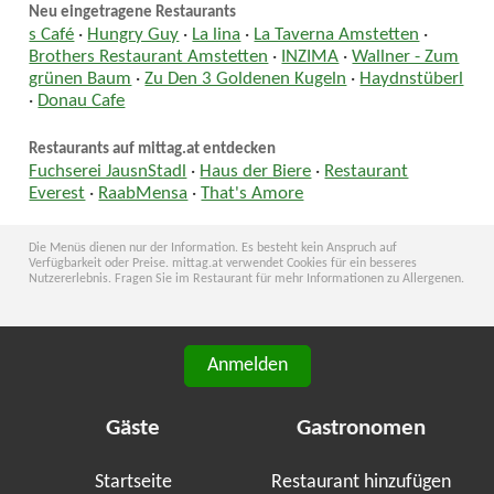
Neu eingetragene Restaurants
s Café
·
Hungry Guy
·
La lina
·
La Taverna Amstetten
·
Brothers Restaurant Amstetten
·
INZIMA
·
Wallner - Zum
grünen Baum
·
Zu Den 3 Goldenen Kugeln
·
Haydnstüberl
·
Donau Cafe
Restaurants auf mittag.at entdecken
Fuchserei JausnStadl
·
Haus der Biere
·
Restaurant
Everest
·
RaabMensa
·
That's Amore
Die Menüs dienen nur der Information. Es besteht kein Anspruch auf
Verfügbarkeit oder Preise. mittag.at verwendet Cookies für ein besseres
Nutzererlebnis. Fragen Sie im Restaurant für mehr Informationen zu Allergenen.
Anmelden
Gäste
Gastronomen
Startseite
Restaurant hinzufügen