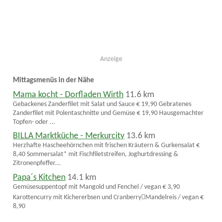
Anzeige
Mittagsmenüs in der Nähe
Mama kocht - Dorfladen Wirth
11.6 km
Gebackenes Zanderfilet mit Salat und Sauce € 19,90 Gebratenes
Zanderfilet mit Polentaschnitte und Gemüse € 19,90 Hausgemachter
Topfen- oder ...
BILLA Marktküche - Merkurcity
13.6 km
Herzhafte Hascheehörnchen mit frischen Kräutern & Gurkensalat €
8,40 Sommersalat* mit Fischfiletstreifen, Joghurtdressing &
Zitronenpfeffer...
Papa´s Kitchen
14.1 km
Gemüsesuppentopf mit Mangold und Fenchel / vegan € 3,90
Karottencurry mit Kichererbsen und Cranberry￾Mandelreis / vegan €
8,90