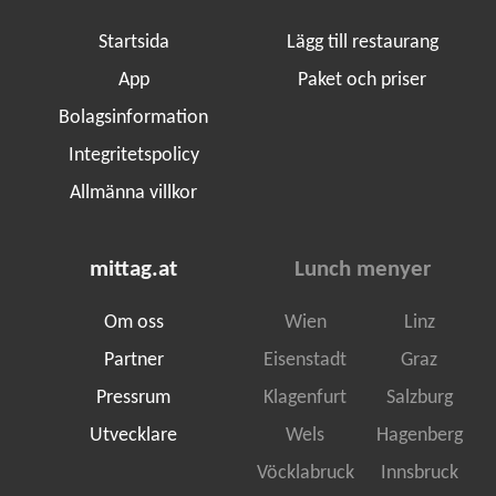
Startsida
Lägg till restaurang
App
Paket och priser
Bolagsinformation
Integritetspolicy
Allmänna villkor
mittag.at
Lunch menyer
Om oss
Wien
Linz
Partner
Eisenstadt
Graz
Pressrum
Klagenfurt
Salzburg
Utvecklare
Wels
Hagenberg
Vöcklabruck
Innsbruck