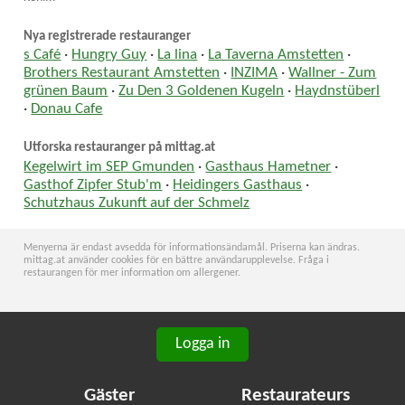
Nya registrerade restauranger
s Café
·
Hungry Guy
·
La lina
·
La Taverna Amstetten
·
Brothers Restaurant Amstetten
·
INZIMA
·
Wallner - Zum
grünen Baum
·
Zu Den 3 Goldenen Kugeln
·
Haydnstüberl
·
Donau Cafe
Utforska restauranger på mittag.at
Kegelwirt im SEP Gmunden
·
Gasthaus Hametner
·
Gasthof Zipfer Stub'm
·
Heidingers Gasthaus
·
Schutzhaus Zukunft auf der Schmelz
Menyerna är endast avsedda för informationsändamål. Priserna kan ändras.
mittag.at använder cookies för en bättre användarupplevelse. Fråga i
restaurangen för mer information om allergener.
Logga in
Gäster
Restaurateurs