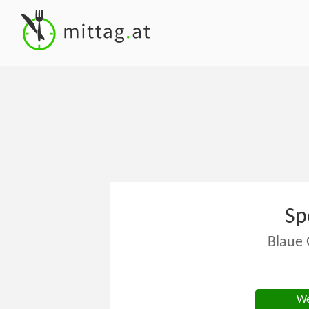
Sp
Blaue 
We