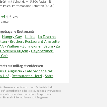
Gröstl mit Spinat (L,M) 5,90€ Pasta mit
um-Pesto, Parmesan und Tomaten (A,C,G)
rei
1.5 km
pause
ngetragene Restaurants
·
Hungry Guy
·
La lina
·
La Taverna
tten
·
Brothers Restaurant Amstetten
MA
·
Wallner - Zum grünen Baum
·
Zu
 Goldenen Kugeln
·
Haydnstüberl
·
 Cafe
rants auf mittag.at entdecken
us z Augustin
·
Café Sacher Graz
·
Im Hof
·
Restaurant s'Herzl
·
Satraj
s dienen nur der Information. Es besteht kein
 auf Verfügbarkeit oder Preise. mittag.at verwendet
für ein besseres Nutzererlebnis. Fragen Sie im
nt für mehr Informationen zu Allergenen.