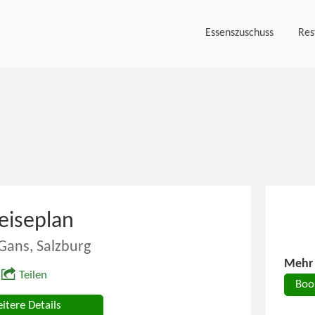
Essenszuschuss
Res
eiseplan
Gans, Salzburg
Mehr 
Teilen
Boo
itere Details