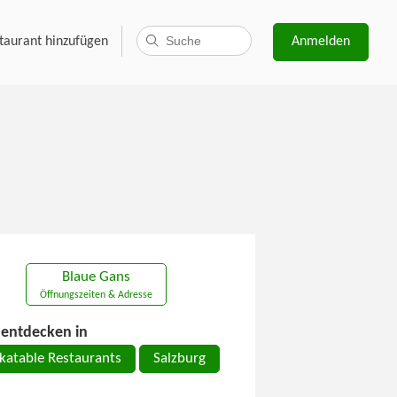
taurant hinzufügen
Anmelden
Blaue Gans
Öffnungszeiten & Adresse
entdecken in
katable Restaurants
Salzburg