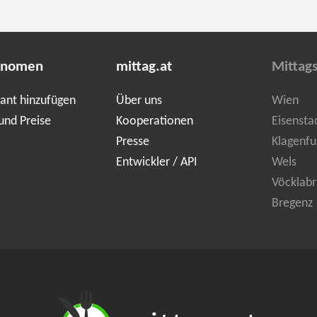
onomen
mittag.at
Mittag
ant hinzufügen
Über uns
Wien
und Preise
Kooperationen
Eisensta
Presse
Klagenfu
Entwickler / API
Wels
Vöcklabr
Bregenz