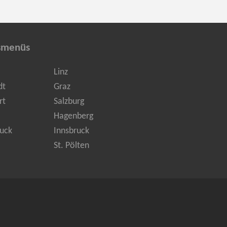
smenüs
Linz
dt
Graz
rt
Salzburg
Hagenberg
uck
Innsbruck
St. Pölten