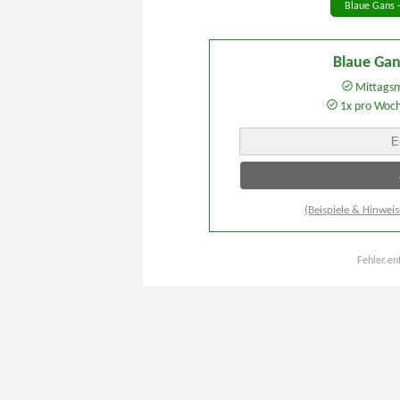
Blaue Gans 
Blaue Ga
Mittagsm
1x pro Woc
(Beispiele & Hinweis
Fehler en