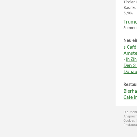
Tiroler 
Basilik
5,90€
Trume
Sommer
Neu ei
s Café
Amste
·
INZI
Den 3
Donau
Restau
Bierha
Cafe 
Die Menü
Anspruch
Cookies 
Restaura