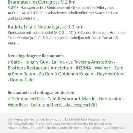
Brandauer im Gerngross
0.2 km
SUPPE: Hausgemachte Rindsuppe mit Grießnockerln (Allergene:
ACFGL) HAUPTSPEISE : Gebackenes Schollenfilet mit Sauce Tartare
und Erdäpfelsala...
Radatz Filiale Neubaugasse
0.3 km
Rindsuppe mit Leberknödel (A,C,G,L,M) 3,9 Cordon Bleu vom Huhn mit
Erdäpfelsalat(A,C,G) 8,2 Gebackener Kabeljau mit Sauce Tartare &
Pete...
Neu eingetragene Restaurants
s Café
·
Hungry Guy
·
La lina
·
La Taverna Amstetten
·
Brothers Restaurant Amstetten
·
INZIMA
·
Wallner - Zum
grünen Baum
·
Zu Den 3 Goldenen Kugeln
·
Haydnstüberl
·
Donau Cafe
Restaurants auf mittag.at entdecken
s' Schmankerl Eck
·
Café-Restaurant Martin
·
Bezirksalm
·
WoodFire
·
heim und herd - das essgeschäft
Die Menüs dienen nur der Information. Es besteht kein Anspruch auf
Verfügbarkeit oder Preise. mittag.at verwendet Cookies für ein besseres
Nutzererlebnis. Fragen Sie im Restaurant für mehr Informationen zu Allergenen.