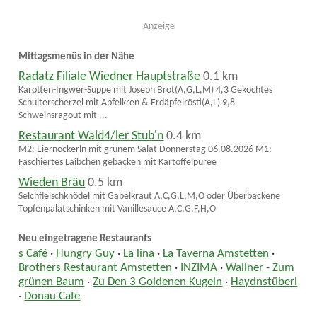
Anzeige
Mittagsmenüs in der Nähe
Radatz Filiale Wiedner Hauptstraße
0.1 km
Karotten-Ingwer-Suppe mit Joseph Brot(A,G,L,M) 4,3 Gekochtes
Schulterscherzel mit Apfelkren & Erdäpfelrösti(A,L) 9,8
Schweinsragout mit ...
Restaurant Wald4/ler Stub'n
0.4 km
M2: Eiernockerln mit grünem Salat Donnerstag 06.08.2026 M1:
Faschiertes Laibchen gebacken mit Kartoffelpüree
Wieden Bräu
0.5 km
Selchfleischknödel mit Gabelkraut A,C,G,L,M,O oder Überbackene
Topfenpalatschinken mit Vanillesauce A,C,G,F,H,O
Neu eingetragene Restaurants
s Café
·
Hungry Guy
·
La lina
·
La Taverna Amstetten
·
Brothers Restaurant Amstetten
·
INZIMA
·
Wallner - Zum
grünen Baum
·
Zu Den 3 Goldenen Kugeln
·
Haydnstüberl
·
Donau Cafe