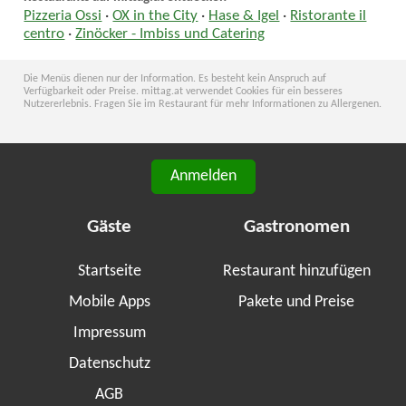
Pizzeria Ossi
·
OX in the City
·
Hase & Igel
·
Ristorante il
centro
·
Zinöcker - Imbiss und Catering
Die Menüs dienen nur der Information. Es besteht kein Anspruch auf
Verfügbarkeit oder Preise. mittag.at verwendet Cookies für ein besseres
Nutzererlebnis. Fragen Sie im Restaurant für mehr Informationen zu Allergenen.
Anmelden
Gäste
Gastronomen
Startseite
Restaurant hinzufügen
Mobile Apps
Pakete und Preise
Impressum
Datenschutz
AGB