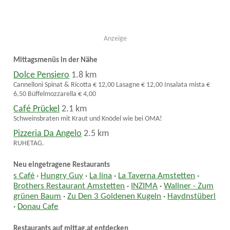
Anzeige
Mittagsmenüs in der Nähe
Dolce Pensiero
1.8 km
Cannelloni Spinat & Ricotta € 12,00 Lasagne € 12,00 Insalata mista €
6,50 Büffelmozzarella € 4,00
Café Prückel
2.1 km
Schweinsbraten mit Kraut und Knödel wie bei OMA!
Pizzeria Da Angelo
2.5 km
RUHETAG.
Neu eingetragene Restaurants
s Café
·
Hungry Guy
·
La lina
·
La Taverna Amstetten
·
Brothers Restaurant Amstetten
·
INZIMA
·
Wallner - Zum
grünen Baum
·
Zu Den 3 Goldenen Kugeln
·
Haydnstüberl
·
Donau Cafe
Restaurants auf mittag.at entdecken