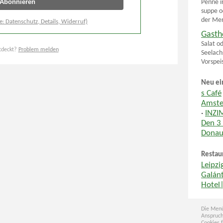
Penne i
suppe o
der Menü
e: Datenschutz, Details, Widerruf)
Gasth
Salat o
tdeckt?
Problem melden
Seelach
Vorspei
Neu ei
s Café
Amste
·
INZI
Den 3
Donau
Restau
Leipzi
Galánt
Hotel
Die Menü
Anspruch