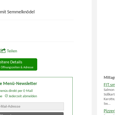
h mit Semmelknödel
Teilen
itere Details
 Öffnungszeiten & Adresse
Mittag
e Menü-Newsletter
FIT.s
Salmon 
enüs direkt per E-Mail
Süßkart
he
Jederzeit abmelden
Karotte
Sw...
Pizzer