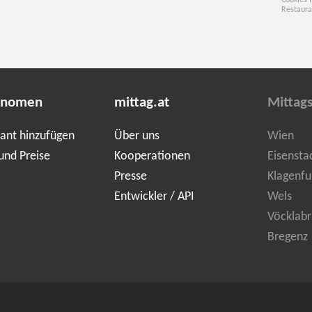
Cookies 
Restaura
onomen
mittag.at
Mittag
ant hinzufügen
Über uns
Wien
und Preise
Kooperationen
Eisensta
Presse
Klagenfu
Entwickler / API
Wels
Vöcklabr
Bregenz