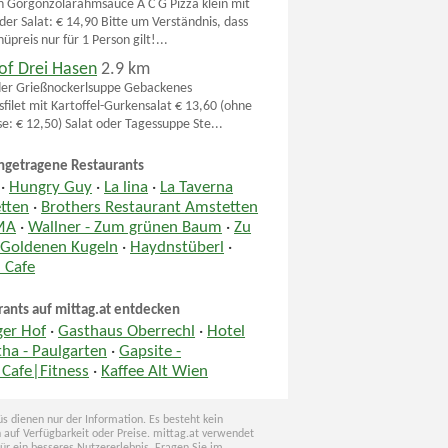
n Gorgonzolarahmsauce A C G Pizza klein mit
der Salat: € 14,90 Bitte um Verständnis, dass
preis nur für 1 Person gilt!...
of Drei Hasen
2.9 km
der Grießnockerlsuppe Gebackenes
sfilet mit Kartoffel-Gurkensalat € 13,60 (ohne
se: € 12,50) Salat oder Tagessuppe Ste...
ngetragene Restaurants
·
Hungry Guy
·
La lina
·
La Taverna
tten
·
Brothers Restaurant Amstetten
MA
·
Wallner - Zum grünen Baum
·
Zu
 Goldenen Kugeln
·
Haydnstüberl
·
 Cafe
rants auf mittag.at entdecken
ger Hof
·
Gasthaus Oberrechl
·
Hotel
ha - Paulgarten
·
Gapsite -
|Cafe|Fitness
·
Kaffee Alt Wien
s dienen nur der Information. Es besteht kein
 auf Verfügbarkeit oder Preise. mittag.at verwendet