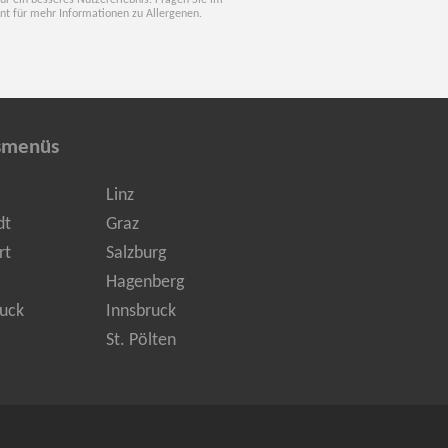
für ein besseres Nutzererlebnis. Fragen Sie im
nt für mehr Informationen zu Allergenen.
smenüs
Linz
dt
Graz
rt
Salzburg
Hagenberg
uck
Innsbruck
St. Pölten