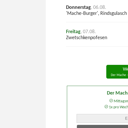
Donnerstag
, 06.08.
'Mache-Burger', Rindsgulasc
Freitag
, 07.08.
Zwetschkenpofesen
We
Der Mache -
Der Mach
Mittagsm
1x pro Woc