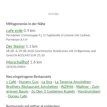
Anzeige
Mittagsmenüs in der Nähe
cafe erde
0.9 km
Paradeiser Cremesuppe F,L 1) Tagliatelle al Limone mit Cashew
Parmesan A,F,H
Der Steirer
1.1 km
08.08. & 09.08.2026 Geschmorter Rostbraten mit Grillgemüse und
Gnocchi ACGLMO EUR 25,50
Marschallhof
1.6 km
GESCHLOSSEN
Neu eingetragene Restaurants
s Café
·
Hungry Guy
·
La lina
·
La Taverna Amstetten
·
Brothers Restaurant Amstetten
·
INZIMA
·
Wallner - Zum
grünen Baum
·
Zu Den 3 Goldenen Kugeln
·
Haydnstüberl
·
Donau Cafe
Restaurants auf mittag.at entdecken