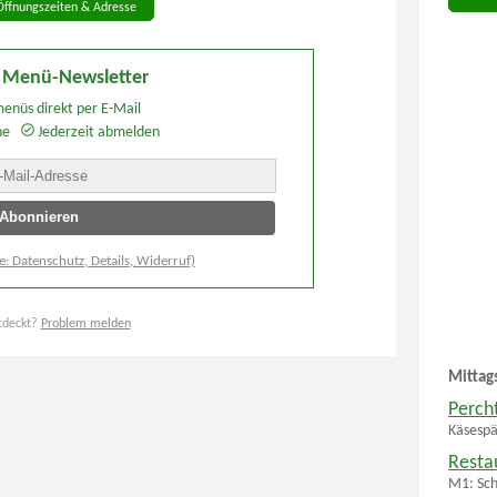
Öffnungszeiten & Adresse
 Menü-Newsletter
enüs direkt per E-Mail
he
Jederzeit abmelden
e: Datenschutz, Details, Widerruf)
tdeckt?
Problem melden
Mittag
Perch
Käsespä
Resta
M1: Sch