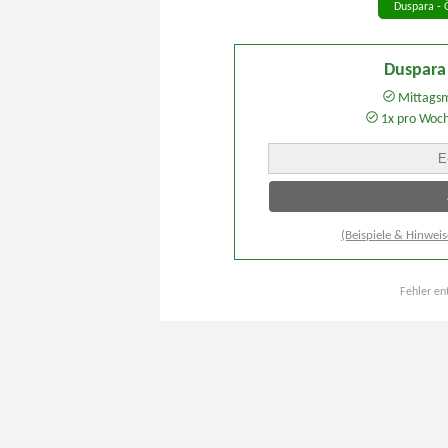
Duspara - 
Duspara
Mittagsm
1x pro Woc
(Beispiele & Hinweis
Fehler en