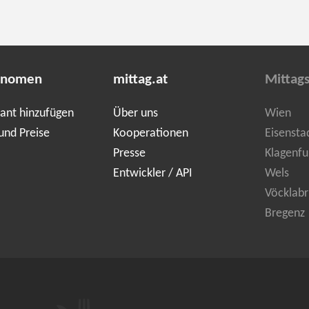
onomen
mittag.at
Mittag
ant hinzufügen
Über uns
Wien
und Preise
Kooperationen
Eisensta
Presse
Klagenfu
Entwickler / API
Wels
Vöcklabr
Bregenz