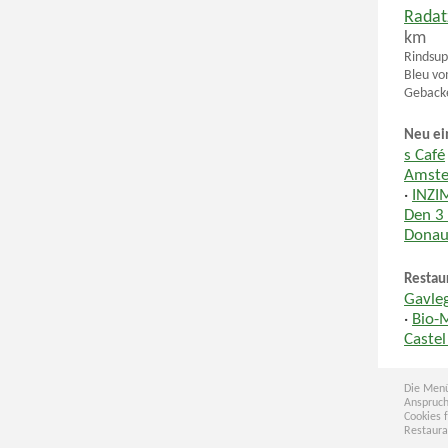
Radat
km
Rindsup
Bleu vo
Gebacke
Neu ei
s Café
Amste
·
INZI
Den 3
Donau
Restau
Gavleg
·
Bio-
Caste
Die Menü
Anspruch
Cookies 
Restaura