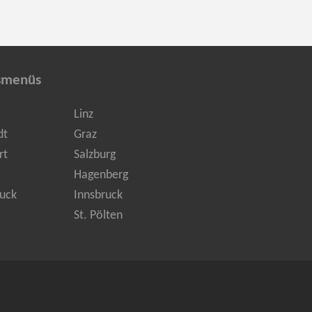
smenüs
Linz
dt
Graz
rt
Salzburg
Hagenberg
uck
Innsbruck
St. Pölten