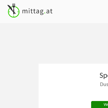
Sp
Dus
We