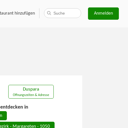
taurant hinzufügen
Anmelden
Duspara
Öffnungszeiten & Adresse
entdecken in
n
ezirk - Margareten - 1050