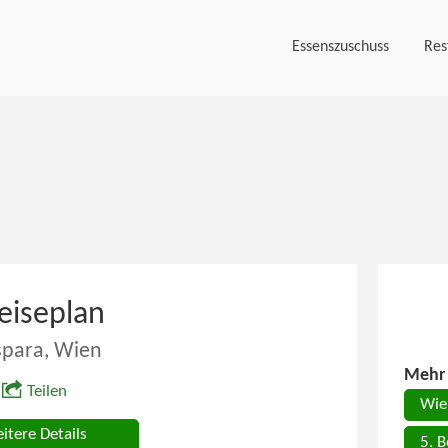
Essenszuschuss
Res
eiseplan
para, Wien
Mehr 
Teilen
Wie
itere Details
5. B