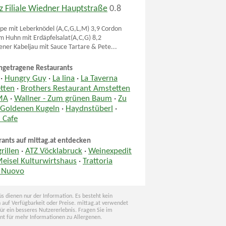
z Filiale Wiedner Hauptstraße
0.8
pe mit Leberknödel (A,C,G,L,M) 3,9 Cordon
m Huhn mit Erdäpfelsalat(A,C,G) 8,2
ner Kabeljau mit Sauce Tartare & Pete...
ngetragene Restaurants
·
Hungry Guy
·
La lina
·
La Taverna
tten
·
Brothers Restaurant Amstetten
MA
·
Wallner - Zum grünen Baum
·
Zu
 Goldenen Kugeln
·
Haydnstüberl
·
 Cafe
rants auf mittag.at entdecken
rillen
·
ATZ Vöcklabruck
·
Weinexpedit
Meisel Kulturwirtshaus
·
Trattoria
l Nuovo
s dienen nur der Information. Es besteht kein
 auf Verfügbarkeit oder Preise. mittag.at verwendet
für ein besseres Nutzererlebnis. Fragen Sie im
nt für mehr Informationen zu Allergenen.