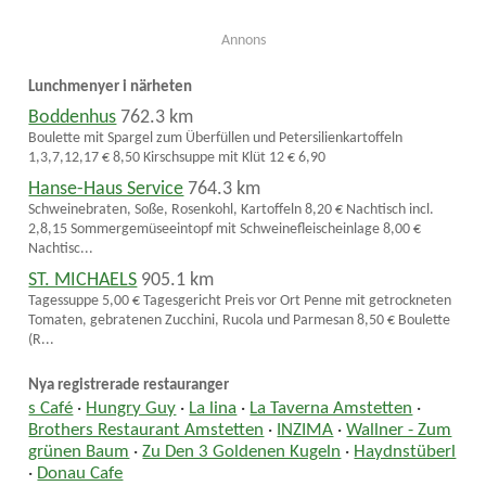
Annons
Lunchmenyer i närheten
Boddenhus
762.3 km
Boulette mit Spargel zum Überfüllen und Petersilienkartoffeln
1,3,7,12,17 € 8,50 Kirschsuppe mit Klüt 12 € 6,90
Hanse-Haus Service
764.3 km
Schweinebraten, Soße, Rosenkohl, Kartoffeln 8,20 € Nachtisch incl.
2,8,15 Sommergemüseeintopf mit Schweinefleischeinlage 8,00 €
Nachtisc...
ST. MICHAELS
905.1 km
Tagessuppe 5,00 € Tagesgericht Preis vor Ort Penne mit getrockneten
Tomaten, gebratenen Zucchini, Rucola und Parmesan 8,50 € Boulette
(R...
Nya registrerade restauranger
s Café
·
Hungry Guy
·
La lina
·
La Taverna Amstetten
·
Brothers Restaurant Amstetten
·
INZIMA
·
Wallner - Zum
grünen Baum
·
Zu Den 3 Goldenen Kugeln
·
Haydnstüberl
·
Donau Cafe