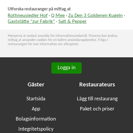
Utforska restauranger på mittag.at
Rothneusiedler Hof
·
Q Mee
·
Zu Den 3 Goldenen Kugeln
·
Gaststätte "zur Fabrik"
·
Salt & Pepper
Menyerna är endast avsedda för informationsändamål. Priserna kan ändras.
mittag.at använder cookies för en bättre användarupplevelse. Fråga i
restaurangen för mer information om allergener.
Logga in
Gäster
Restaurateurs
Startsida
Lägg till restaurang
App
Paket och priser
Bolagsinformation
Integritetspolicy