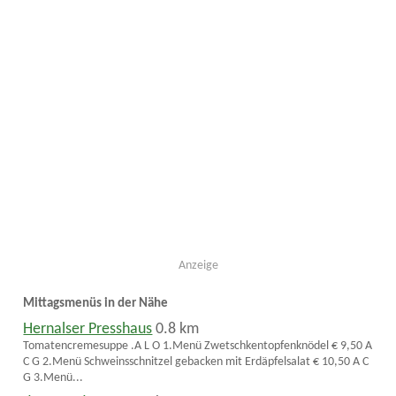
Anzeige
Mittagsmenüs in der Nähe
Hernalser Presshaus
0.8 km
Tomatencremesuppe .A L O 1.Menü Zwetschkentopfenknödel € 9,50 A
C G 2.Menü Schweinsschnitzel gebacken mit Erdäpfelsalat € 10,50 A C
G 3.Menü...