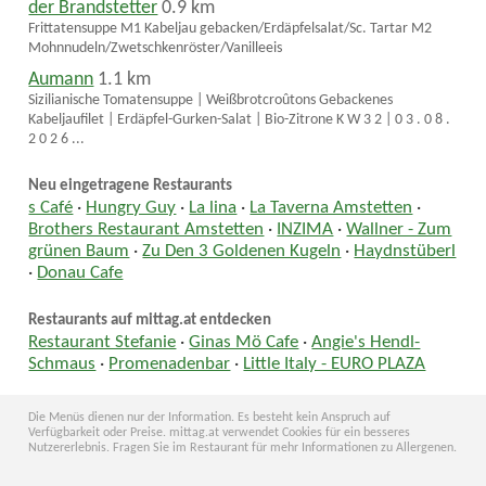
der Brandstetter
0.9 km
Frittatensuppe M1 Kabeljau gebacken/Erdäpfelsalat/Sc. Tartar M2
Mohnnudeln/Zwetschkenröster/Vanilleeis
Aumann
1.1 km
Sizilianische Tomatensuppe | Weißbrotcroûtons Gebackenes
Kabeljaufilet | Erdäpfel-Gurken-Salat | Bio-Zitrone K W 3 2 | 0 3 . 0 8 .
2 0 2 6 ...
Neu eingetragene Restaurants
s Café
·
Hungry Guy
·
La lina
·
La Taverna Amstetten
·
Brothers Restaurant Amstetten
·
INZIMA
·
Wallner - Zum
grünen Baum
·
Zu Den 3 Goldenen Kugeln
·
Haydnstüberl
·
Donau Cafe
Restaurants auf mittag.at entdecken
Restaurant Stefanie
·
Ginas Mö Cafe
·
Angie's Hendl-
Schmaus
·
Promenadenbar
·
Little Italy - EURO PLAZA
Die Menüs dienen nur der Information. Es besteht kein Anspruch auf
Verfügbarkeit oder Preise. mittag.at verwendet Cookies für ein besseres
Nutzererlebnis. Fragen Sie im Restaurant für mehr Informationen zu Allergenen.