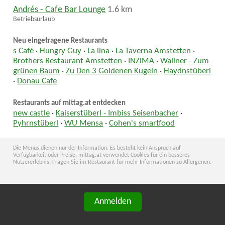
Andrés - Cafe Bar Lounge
1.6 km
Betriebsurlaub
Neu eingetragene Restaurants
s Café
·
Hungry Guy
·
La lina
·
La Taverna Amstetten
·
Brothers Restaurant Amstetten
·
INZIMA
·
Wallner - Zum
grünen Baum
·
Zu Den 3 Goldenen Kugeln
·
Haydnstüberl
·
Donau Cafe
Restaurants auf mittag.at entdecken
new castle
·
Kaiserstüberl - Imbiss Seisenbacher
·
Pyhrnstüberl
·
WU Mensa
·
Cohen's smartfood
Die Menüs dienen nur der Information. Es besteht kein Anspruch auf
Verfügbarkeit oder Preise. mittag.at verwendet Cookies für ein besseres
Nutzererlebnis. Fragen Sie im Restaurant für mehr Informationen zu Allergenen.
Anmelden