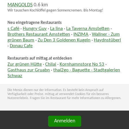
MANGOLDS
0.6 km
Wir tauschen Kochlöffel gegen Sonnencremen. Bis Montag!
Neu eingetragene Restaurants
s Café
·
Hungry Guy
·
La lina
·
La Taverna Amstetten
·
Brothers Restaurant Amstetten
·
INZIMA
·
Wallner - Zum
grünen Baum
·
Zu Den 3 Goldenen Kugeln
·
Haydnstüberl
·
Donau Cafe
Restaurants auf mittag.at entdecken
Zur grünen Hütte
·
Chilai
·
Kornhamnstorg No 53
·
Gasthaus zur Gruabn
·
thai2go - Baguette - Stadtgalerien
Schwaz
Die Menüs dienen nur der Information. Es besteht kein Anspruch auf
Verfügbarkeit oder Preise. mittag.at verwendet Cookies für ein besseres
Nutzererlebnis. Fragen Sie im Restaurant für mehr Informationen zu Allergenen.
Anmelden