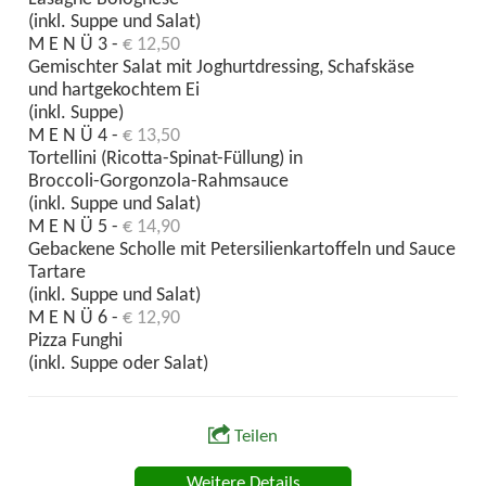
(inkl. Suppe und Salat)
M E N Ü 3 -
€ 12,50
Gemischter Salat mit Joghurtdressing, Schafskäse
und hartgekochtem Ei
(inkl. Suppe)
M E N Ü 4 -
€ 13,50
Tortellini (Ricotta-Spinat-Füllung) in
Broccoli-Gorgonzola-Rahmsauce
(inkl. Suppe und Salat)
M E N Ü 5 -
€ 14,90
Gebackene Scholle mit Petersilienkartoffeln und Sauce
Tartare
(inkl. Suppe und Salat)
M E N Ü 6 -
€ 12,90
Pizza Funghi
(inkl. Suppe oder Salat)
Teilen
Weitere Details