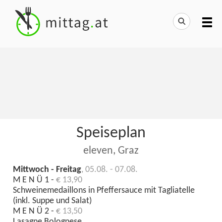
Speiseplan
eleven, Graz
Mittwoch - Freitag
, 05.08. - 07.08.
M E N Ü 1 -
€ 13,90
Schweinemedaillons in Pfeffersauce mit Tagliatelle
(inkl. Suppe und Salat)
M E N Ü 2 -
€ 13,50
Lasagne Bolognese