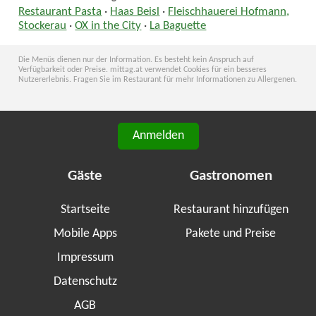
Restaurant Pasta
·
Haas Beisl
·
Fleischhauerei Hofmann,
Stockerau
·
OX in the City
·
La Baguette
Die Menüs dienen nur der Information. Es besteht kein Anspruch auf
Verfügbarkeit oder Preise. mittag.at verwendet Cookies für ein besseres
Nutzererlebnis. Fragen Sie im Restaurant für mehr Informationen zu Allergenen.
Anmelden
Gäste
Gastronomen
Startseite
Restaurant hinzufügen
Mobile Apps
Pakete und Preise
Impressum
Datenschutz
AGB