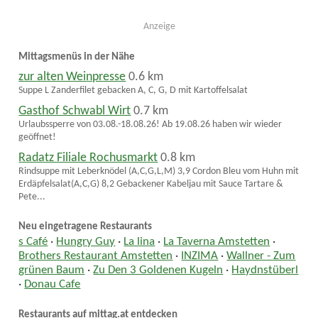
Anzeige
Mittagsmenüs in der Nähe
zur alten Weinpresse
0.6 km
Suppe L Zanderfilet gebacken A, C, G, D mit Kartoffelsalat
Gasthof Schwabl Wirt
0.7 km
Urlaubssperre von 03.08.-18.08.26! Ab 19.08.26 haben wir wieder
geöffnet!
Radatz Filiale Rochusmarkt
0.8 km
Rindsuppe mit Leberknödel (A,C,G,L,M) 3,9 Cordon Bleu vom Huhn mit
Erdäpfelsalat(A,C,G) 8,2 Gebackener Kabeljau mit Sauce Tartare &
Pete...
Neu eingetragene Restaurants
s Café
·
Hungry Guy
·
La lina
·
La Taverna Amstetten
·
Brothers Restaurant Amstetten
·
INZIMA
·
Wallner - Zum
grünen Baum
·
Zu Den 3 Goldenen Kugeln
·
Haydnstüberl
·
Donau Cafe
Restaurants auf mittag.at entdecken