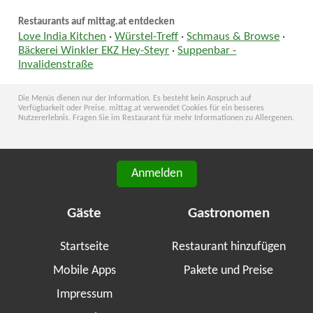
Restaurants auf mittag.at entdecken
Love India Kitchen
·
Würstel-Treff
·
Schmaus & Browse
·
Bäckerei Winkler EKZ Hey-Steyr
·
Suppenbar -
Invalidenstraße
Die Menüs dienen nur der Information. Es besteht kein Anspruch auf
Verfügbarkeit oder Preise. mittag.at verwendet Cookies für ein besseres
Nutzererlebnis. Fragen Sie im Restaurant für mehr Informationen zu Allergenen.
Anmelden
Gäste
Gastronomen
Startseite
Restaurant hinzufügen
Mobile Apps
Pakete und Preise
Impressum