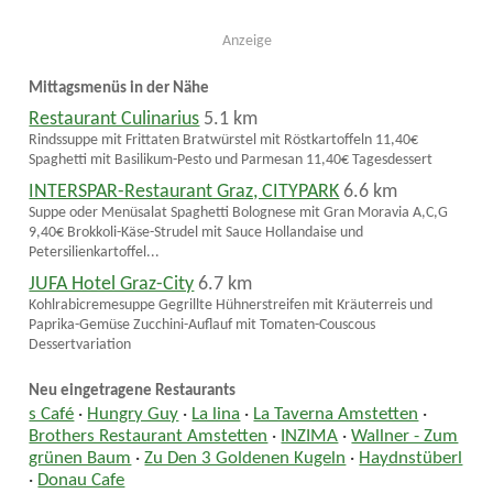
Anzeige
Mittagsmenüs in der Nähe
Restaurant Culinarius
5.1 km
Rindssuppe mit Frittaten Bratwürstel mit Röstkartoffeln 11,40€
Spaghetti mit Basilikum-Pesto und Parmesan 11,40€ Tagesdessert
INTERSPAR-Restaurant Graz, CITYPARK
6.6 km
Suppe oder Menüsalat Spaghetti Bolognese mit Gran Moravia A,C,G
9,40€ Brokkoli-Käse-Strudel mit Sauce Hollandaise und
Petersilienkartoffel...
JUFA Hotel Graz-City
6.7 km
Kohlrabicremesuppe Gegrillte Hühnerstreifen mit Kräuterreis und
Paprika-Gemüse Zucchini-Auflauf mit Tomaten-Couscous
Dessertvariation
Neu eingetragene Restaurants
s Café
·
Hungry Guy
·
La lina
·
La Taverna Amstetten
·
Brothers Restaurant Amstetten
·
INZIMA
·
Wallner - Zum
grünen Baum
·
Zu Den 3 Goldenen Kugeln
·
Haydnstüberl
·
Donau Cafe