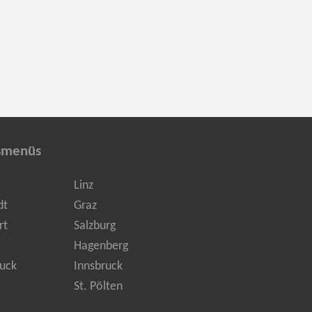
smenüs
Linz
dt
Graz
rt
Salzburg
Hagenberg
uck
Innsbruck
St. Pölten