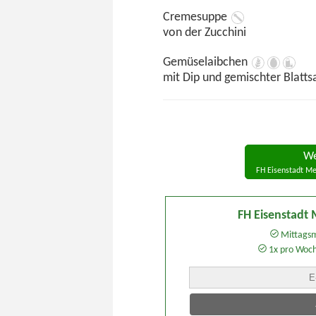
Cremesuppe
von der Zucchini
Gemüselaibchen
mit Dip und gemischter Blatts
We
FH Eisenstadt Me
FH Eisenstadt
Mittagsm
1x pro Woc