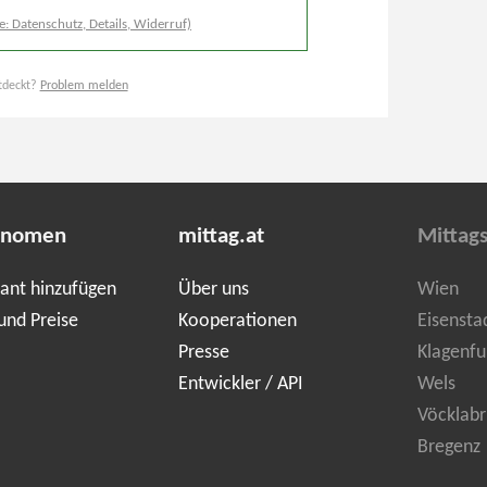
e: Datenschutz, Details, Widerruf)
tdeckt?
Problem melden
onomen
mittag.at
Mittag
ant hinzufügen
Über uns
Wien
und Preise
Kooperationen
Eisensta
Presse
Klagenfu
Entwickler / API
Wels
Vöcklabr
Bregenz