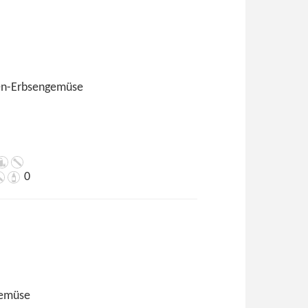
en-Erbsengemüse
0
gemüse