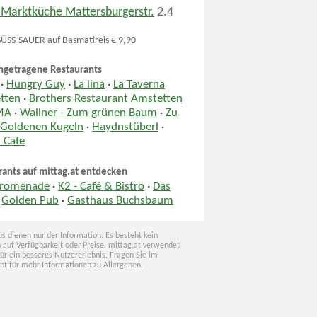
 Marktküche Mattersburgerstr.
2.4
SS-SAUER auf Basmatireis € 9,90
ngetragene Restaurants
·
Hungry Guy
·
La lina
·
La Taverna
tten
·
Brothers Restaurant Amstetten
MA
·
Wallner - Zum grünen Baum
·
Zu
 Goldenen Kugeln
·
Haydnstüberl
·
 Cafe
rants auf mittag.at entdecken
Promenade
·
K2 - Café & Bistro
·
Das
·
Golden Pub
·
Gasthaus Buchsbaum
s dienen nur der Information. Es besteht kein
 auf Verfügbarkeit oder Preise. mittag.at verwendet
für ein besseres Nutzererlebnis. Fragen Sie im
nt für mehr Informationen zu Allergenen.