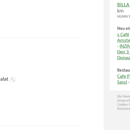
BILLA
km
HUHN SÜ
Neu ei
s Café
Amste
·
INZI
Den 3
Donau
Restau
Cafe 
alat
Sassi
Die Menü
Anspruch
Cookies 
Restaura