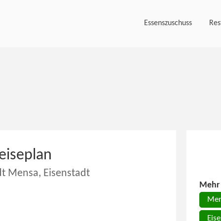
Essenszuschuss
Res
eiseplan
dt Mensa, Eisenstadt
Mehr 
Men
Eis