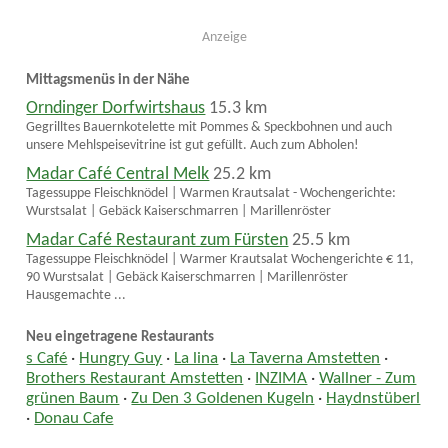
Anzeige
Mittagsmenüs in der Nähe
Orndinger Dorfwirtshaus
15.3 km
Gegrilltes Bauernkotelette mit Pommes & Speckbohnen und auch
unsere Mehlspeisevitrine ist gut gefüllt. Auch zum Abholen!
Madar Café Central Melk
25.2 km
Tagessuppe Fleischknödel | Warmen Krautsalat - Wochengerichte:
Wurstsalat | Gebäck Kaiserschmarren | Marillenröster
Madar Café Restaurant zum Fürsten
25.5 km
Tagessuppe Fleischknödel | Warmer Krautsalat Wochengerichte € 11,
90 Wurstsalat | Gebäck Kaiserschmarren | Marillenröster
Hausgemachte ...
Neu eingetragene Restaurants
s Café
·
Hungry Guy
·
La lina
·
La Taverna Amstetten
·
Brothers Restaurant Amstetten
·
INZIMA
·
Wallner - Zum
grünen Baum
·
Zu Den 3 Goldenen Kugeln
·
Haydnstüberl
·
Donau Cafe