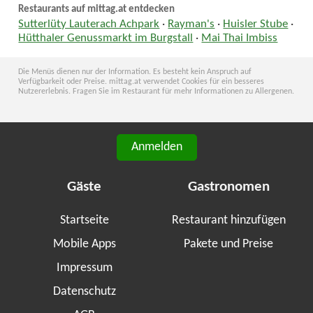
Restaurants auf mittag.at entdecken
Sutterlüty Lauterach Achpark
·
Rayman's
·
Huisler Stube
·
Hütthaler Genussmarkt im Burgstall
·
Mai Thai Imbiss
Die Menüs dienen nur der Information. Es besteht kein Anspruch auf
Verfügbarkeit oder Preise. mittag.at verwendet Cookies für ein besseres
Nutzererlebnis. Fragen Sie im Restaurant für mehr Informationen zu Allergenen.
Anmelden
Gäste
Gastronomen
Startseite
Restaurant hinzufügen
Mobile Apps
Pakete und Preise
Impressum
Datenschutz