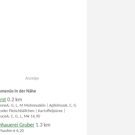
Anzeige
smenüs in der Nähe
rst
0.2 km
oneA, G, L, M Mohnnudeln | ApfelmusA, C, G
 oder Fleischbällchen | Kartoffelpüree |
ceA, C, G, L, M€ 14,90
chhauerei Gruber
1.3 km
rhaufen € 6,20