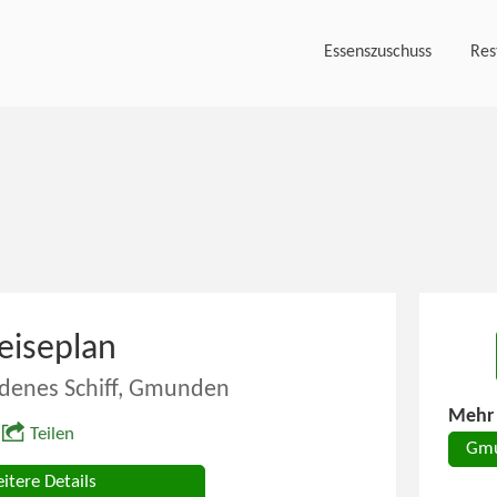
Essenszuschuss
Res
eiseplan
ldenes Schiff, Gmunden
Mehr 
Teilen
Gm
itere Details