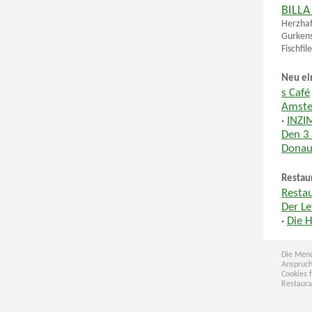
BILLA
Herzhaf
Gurkens
Fischfil
Neu ei
s Café
Amste
·
INZI
Den 3
Donau
Restau
Resta
Der Le
·
Die H
Die Menü
Anspruch
Cookies 
Restaura