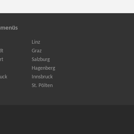
smenüs
Linz
dt
Graz
rt
Salzburg
Hagenberg
uck
Innsbruck
St. Pölten