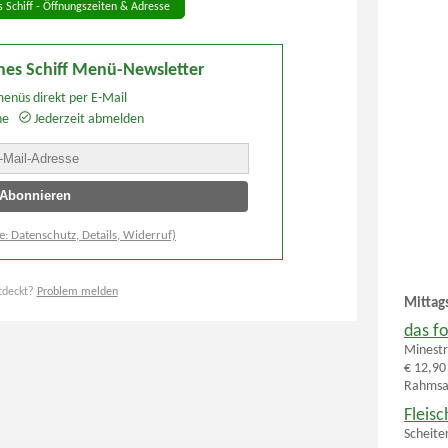
 Schiff - Öffnungszeiten & Adresse
nes Schiff Menü-Newsletter
enüs direkt per E-Mail
he
Jederzeit abmelden
e: Datenschutz, Details, Widerruf)
tdeckt?
Problem melden
Mittag
das fo
Minestr
€ 12,90
Rahmsau
Fleis
Scheite