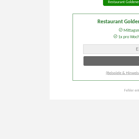
Restaurant Goldenes
Restaurant Golde
Mittagsm
1x pro Woc
(Beispiele & Hinweis
Fehler en