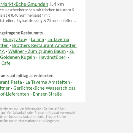
 Marktküche Gmunden
1.4 km
te Hascheehörnchen mit frischen Kräutern &
alat € 8,40 Sommersalat* mit
etstreifen, Joghurtdressing & Zitronenpfeffer...
ngetragene Restaurants
·
Hungry Guy
·
La lina
·
La Taverna
tten
·
Brothers Restaurant Amstetten
MA
·
Wallner - Zum grünen Baum
·
Zu
 Goldenen Kugeln
·
Haydnstüberl
·
 Cafe
rants auf mittag.at entdecken
urant Pasta
·
La Taverna Amstetten
·
ttner
·
Gerüchteküche Wasserschloss
of-Lieferanten - Ennser-Straße
s dienen nur der Information. Es besteht kein
 auf Verfügbarkeit oder Preise. mittag.at verwendet
für ein besseres Nutzererlebnis. Fragen Sie im
nt für mehr Informationen zu Allergenen.