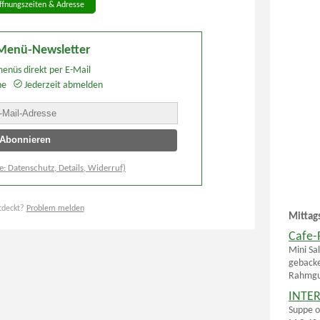
ffnungszeiten & Adresse
Menü-Newsletter
enüs direkt per E-Mail
he
Jederzeit abmelden
e: Datenschutz, Details, Widerruf)
tdeckt?
Problem melden
Mittag
Cafe-
Mini Sa
gebacken
Rahmgur
INTER
Suppe o