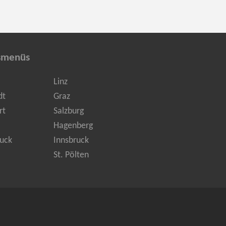
smenüs
Linz
dt
Graz
rt
Salzburg
Hagenberg
uck
Innsbruck
St. Pölten