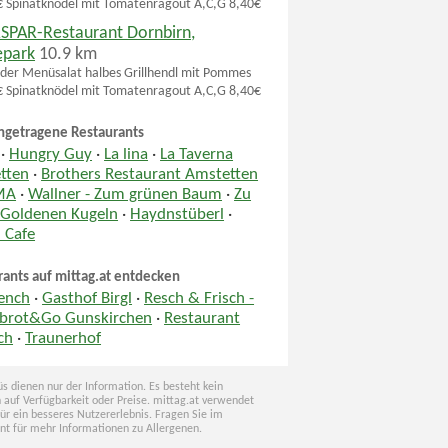
 Spinatknödel mit Tomatenragout A,C,G 8,40€
SPAR-Restaurant Dornbirn,
park
10.9 km
der Menüsalat halbes Grillhendl mit Pommes
 Spinatknödel mit Tomatenragout A,C,G 8,40€
ngetragene Restaurants
·
Hungry Guy
·
La lina
·
La Taverna
tten
·
Brothers Restaurant Amstetten
MA
·
Wallner - Zum grünen Baum
·
Zu
 Goldenen Kugeln
·
Haydnstüberl
·
 Cafe
rants auf mittag.at entdecken
rench
·
Gasthof Birgl
·
Resch & Frisch -
sbrot&Go Gunskirchen
·
Restaurant
ch
·
Traunerhof
s dienen nur der Information. Es besteht kein
 auf Verfügbarkeit oder Preise. mittag.at verwendet
für ein besseres Nutzererlebnis. Fragen Sie im
nt für mehr Informationen zu Allergenen.