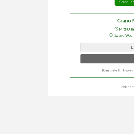
Grano - Ö
Grano 
Mittagsm
1x pro Woc
(Beispiele & Hinweis
Fehler en