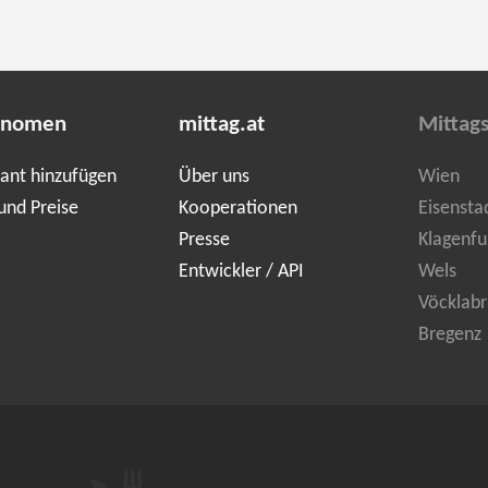
onomen
mittag.at
Mittag
ant hinzufügen
Über uns
Wien
und Preise
Kooperationen
Eisensta
Presse
Klagenfu
Entwickler / API
Wels
Vöcklabr
Bregenz