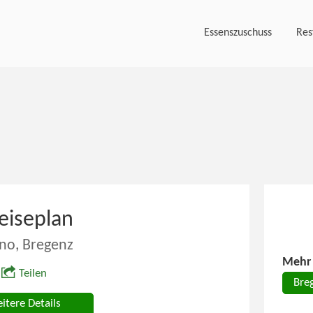
Essenszuschuss
Res
eiseplan
no, Bregenz
Mehr 
Teilen
Bre
itere Details