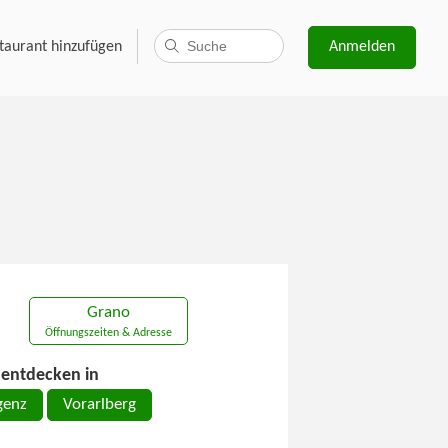
taurant hinzufügen
Anmelden
Grano
Öffnungszeiten & Adresse
entdecken in
genz
Vorarlberg