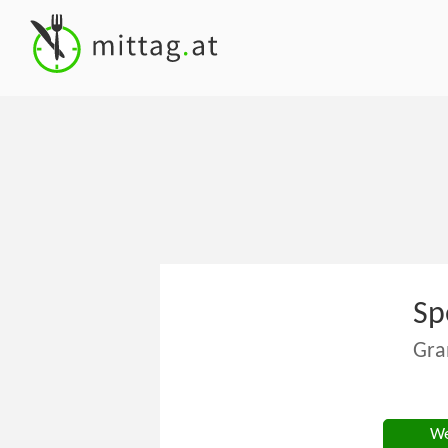
Sp
Gra
We