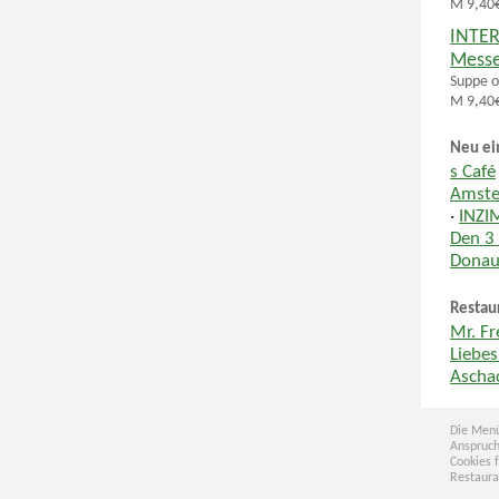
M 9,40€
INTER
Messe
Suppe o
M 9,40€
Neu ei
s Café
Amste
·
INZI
Den 3
Donau
Restau
Mr. F
Liebe
Ascha
Die Menü
Anspruch
Cookies 
Restaura