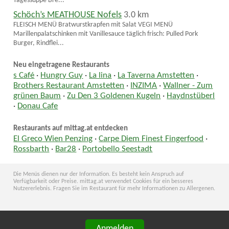
Tagessuppe Bre...
Schöch’s MEATHOUSE Nofels
3.0 km
FLEISCH MENÜ Bratwurstkrapfen mit Salat VEGI MENÜ
Marillenpalatschinken mit Vanillesauce täglich frisch: Pulled Pork
Burger, Rindflei...
Neu eingetragene Restaurants
s Café
·
Hungry Guy
·
La lina
·
La Taverna Amstetten
·
Brothers Restaurant Amstetten
·
INZIMA
·
Wallner - Zum
grünen Baum
·
Zu Den 3 Goldenen Kugeln
·
Haydnstüberl
·
Donau Cafe
Restaurants auf mittag.at entdecken
El Greco Wien Penzing
·
Carpe Diem Finest Fingerfood
·
Rossbarth
·
Bar28
·
Portobello Seestadt
Die Menüs dienen nur der Information. Es besteht kein Anspruch auf
Verfügbarkeit oder Preise. mittag.at verwendet Cookies für ein besseres
Nutzererlebnis. Fragen Sie im Restaurant für mehr Informationen zu Allergenen.
Anmelden