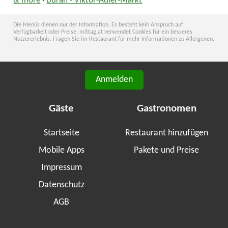
& more
·
Duran - Viktor-Adler-Markt
Die Menüs dienen nur der Information. Es besteht kein Anspruch auf
Verfügbarkeit oder Preise. mittag.at verwendet Cookies für ein besseres
Nutzererlebnis. Fragen Sie im Restaurant für mehr Informationen zu Allergenen.
Anmelden
Gäste
Gastronomen
Startseite
Restaurant hinzufügen
Mobile Apps
Pakete und Preise
Impressum
Datenschutz
AGB