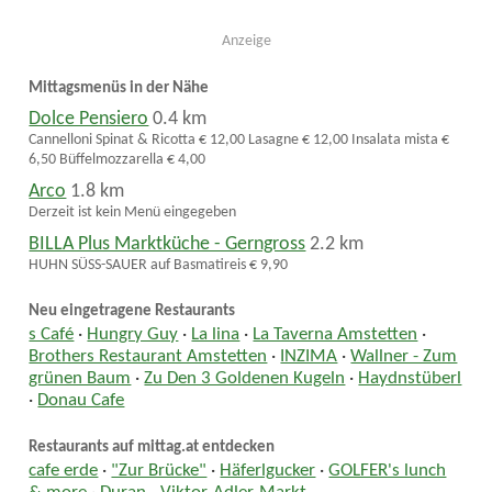
Anzeige
Mittagsmenüs in der Nähe
Dolce Pensiero
0.4 km
Cannelloni Spinat & Ricotta € 12,00 Lasagne € 12,00 Insalata mista €
6,50 Büffelmozzarella € 4,00
Arco
1.8 km
Derzeit ist kein Menü eingegeben
BILLA Plus Marktküche - Gerngross
2.2 km
HUHN SÜSS-SAUER auf Basmatireis € 9,90
Neu eingetragene Restaurants
s Café
·
Hungry Guy
·
La lina
·
La Taverna Amstetten
·
Brothers Restaurant Amstetten
·
INZIMA
·
Wallner - Zum
grünen Baum
·
Zu Den 3 Goldenen Kugeln
·
Haydnstüberl
·
Donau Cafe
Restaurants auf mittag.at entdecken
cafe erde
·
"Zur Brücke"
·
Häferlgucker
·
GOLFER's lunch