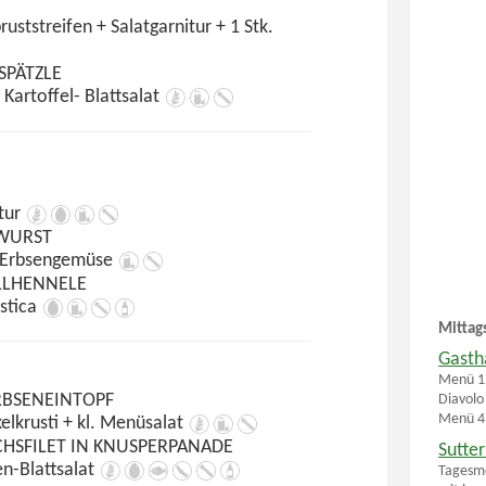
ststreifen + Salatgarnitur + 1 Stk.
SPÄTZLE
Kartoffel- Blattsalat
itur
TWURST
+ Erbsengemüse
LLHENNELE
stica
Mittag
Gasth
Menü 1 
RBSENEINTOPF
Diavolo
Menü 4 
elkrusti + kl. Menüsalat
HSFILET IN KNUSPERPANADE
Sutte
en-Blattsalat
Tagesme