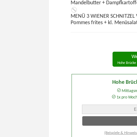
Mandelbutter + Dampfkartoff
MENÜ 3 WIENER SCHNITZEL
Pommes frites + kl. Menüsala
We
Hohe Brücke 
Hohe Brüc
Mittagsm
1x pro Woc
(Beispiele & Hinweis