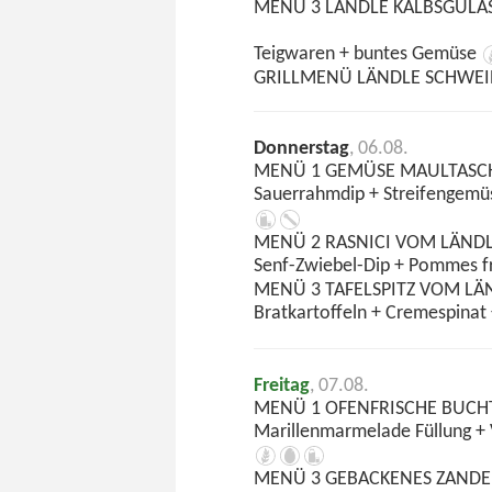
MENÜ 3 LÄNDLE KALBSGULA
Teigwaren + buntes Gemüse
GRILLMENÜ LÄNDLE SCHWE
Donnerstag
, 06.08.
MENÜ 1 GEMÜSE MAULTASC
Sauerrahmdip + Streifengemüs
MENÜ 2 RASNICI VOM LÄND
Senf-Zwiebel-Dip + Pommes fr
MENÜ 3 TAFELSPITZ VOM LÄ
Bratkartoffeln + Cremespinat 
Freitag
, 07.08.
MENÜ 1 OFENFRISCHE BUCH
Marillenmarmelade Füllung +
MENÜ 3 GEBACKENES ZANDE