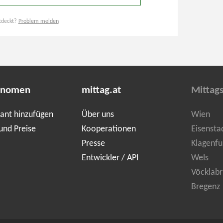
tdeckt?
Problem melden
onomen
mittag.at
Mittag
ant hinzufügen
Über uns
Wien
und Preise
Kooperationen
Eisensta
Presse
Klagenfu
Entwickler / API
Wels
Vöcklabr
Bregenz