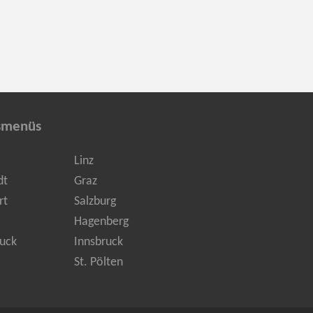
smenüs
Linz
dt
Graz
rt
Salzburg
Hagenberg
uck
Innsbruck
St. Pölten