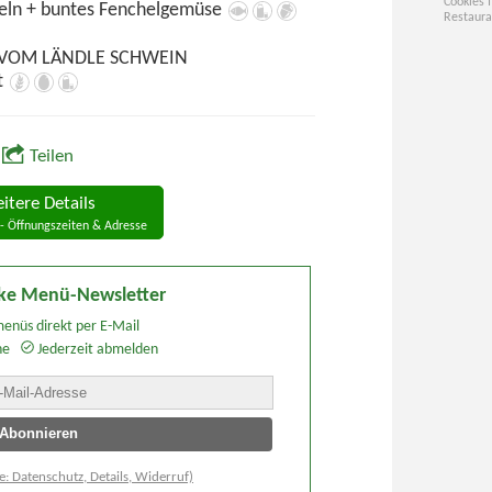
Cookies 
eln + buntes Fenchelgemüse
Restaura
 VOM LÄNDLE SCHWEIN
t
Teilen
itere Details
- Öffnungszeiten & Adresse
ke Menü-Newsletter
enüs direkt per E-Mail
he
Jederzeit abmelden
e: Datenschutz, Details, Widerruf)