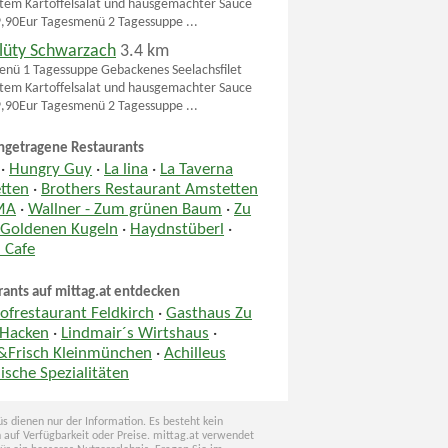
tem Kartoffelsalat und hausgemachter Sauce
9,90Eur Tagesmenü 2 Tagessuppe ...
rlüty Schwarzach
3.4 km
nü 1 Tagessuppe Gebackenes Seelachsfilet
tem Kartoffelsalat und hausgemachter Sauce
9,90Eur Tagesmenü 2 Tagessuppe ...
ngetragene Restaurants
·
Hungry Guy
·
La lina
·
La Taverna
tten
·
Brothers Restaurant Amstetten
MA
·
Wallner - Zum grünen Baum
·
Zu
 Goldenen Kugeln
·
Haydnstüberl
·
 Cafe
rants auf mittag.at entdecken
ofrestaurant Feldkirch
·
Gasthaus Zu
 Hacken
·
Lindmair´s Wirtshaus
·
&Frisch Kleinmünchen
·
Achilleus
ische Spezialitäten
s dienen nur der Information. Es besteht kein
 auf Verfügbarkeit oder Preise. mittag.at verwendet