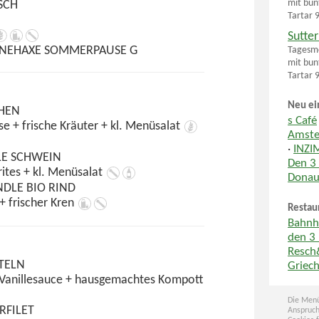
mit bun
SCH
Tartar 
Sutte
INEHAXE SOMMERPAUSE G
Tagesme
mit bun
Tartar 
Neu ei
HEN
s Café
e + frische Kräuter + kl. Menüsalat
Amste
·
INZI
LE SCHWEIN
Den 3
ites + kl. Menüsalat
Donau
NDLE BIO RIND
+ frischer Kren
Restau
Bahnh
den 3
Resch
TELN
Griech
 Vanillesauce + hausgemachtes Kompott
Die Menü
RFILET
Anspruch