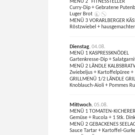
MENÜ 2 "FITNESSTELLER"
Curry-Dip + Gebratene Putenbru
Luger Brot
MENÜ 3 VORARLBERGER KÄS
Röstzwiebel + hausgemachter 
Dienstag
, 04.08.
MENÜ 1 KASPRESSKNÖDEL
Gartenkresse-Dip + Salatgarn
MENÜ 2 LÄNDLE KALBSBRA
Zwiebeljus + Kartoffelpüree 
GRILLMENÜ 1/2 LÄNDLE GRI
Knoblauch-Aioli + Pommes Ru
Mittwoch
, 05.08.
MENÜ 1 TOMATEN-KICHERE
Gemüse + Rucola + 1 Stk. Dink
MENÜ 2 GEBACKENES SEELAC
Sauce Tartar + Kartoffel-Gurk