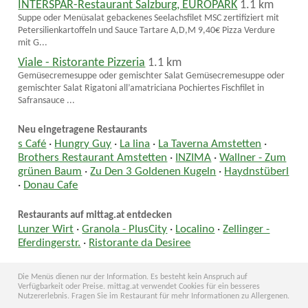
INTERSPAR-Restaurant Salzburg, EUROPARK
1.1 km
Suppe oder Menüsalat gebackenes Seelachsfilet MSC zertifiziert mit
Petersilienkartoffeln und Sauce Tartare A,D,M 9,40€ Pizza Verdure
mit G...
Viale - Ristorante Pizzeria
1.1 km
Gemüsecremesuppe oder gemischter Salat Gemüsecremesuppe oder
gemischter Salat Rigatoni all’amatriciana Pochiertes Fischfilet in
Safransauce ...
Neu eingetragene Restaurants
s Café
·
Hungry Guy
·
La lina
·
La Taverna Amstetten
·
Brothers Restaurant Amstetten
·
INZIMA
·
Wallner - Zum
grünen Baum
·
Zu Den 3 Goldenen Kugeln
·
Haydnstüberl
·
Donau Cafe
Restaurants auf mittag.at entdecken
Lunzer Wirt
·
Granola - PlusCity
·
Localino
·
Zellinger -
Eferdingerstr.
·
Ristorante da Desiree
Die Menüs dienen nur der Information. Es besteht kein Anspruch auf
Verfügbarkeit oder Preise. mittag.at verwendet Cookies für ein besseres
Nutzererlebnis. Fragen Sie im Restaurant für mehr Informationen zu Allergenen.