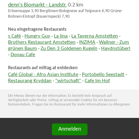
denn's Biomarkt - Landstr.
0.2 km
Erbsensuppe 3,90 Berglinsen-Bolognese auf Teigware 6,90 Grüne-
Bohnen-Eintopf (Bauernspeck) 7,90
Neu eingetragene Restaurants
s Café
·
Hungry Guy
·
La lina
·
La Taverna Amstetten
·
Brothers Restaurant Amstetten
·
INZIMA
·
Wallner - Zum
grünen Baum
·
Zu Den 3 Goldenen Kugeln
·
Haydnstüberl
·
Donau Cafe
Restaurants auf mittag.at entdecken
Café Global - Afro Asian Institute
·
Portobello Seestadt
·
Restaurang Kryddan
·
"wirtschaft"
·
Cafe Im Hof
Die Menüs dienen nur der Information. Es besteht kein Anspruch auf
Verfügbarkeit oder Preise. mittag.at verwendet Cookies für ein besseres
Nutzererlebnis. Fragen Sie im Restaurant für mehr Informationen zu Allergenen.
Anmelden